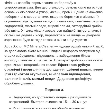
хімічних засобів, спрямованих на боротьбу з
мікроорганізмами. Для цього використовують хімію на основі
основних окислювачі (хлор, кисень, бром). Однак неможливо
побороти ці мікроорганізми, якщо не боротися з місцями їх
скупчення: відкладення «водного каменю», скам'янілі рештки
водоростей, мильні опади, жирові плями, затверділий грибок
або цвіль. У таких місцях ховаються найдрібніші організми, і
скільки не додавай хлор, перемогти їх не вийде — джерело
зараження буде завжди готовим вийти з-під укриття.
AquaDoctor MC MineralCleaner — чудове рідкий миючий засіб,
за допомогою якого можна швидко і недорого позбутися від
старих забруднень і відкладень, а забруднення більш
«молоді» змиються ще легше. Препарат зроблений на основі
органічних і неорганічних кислот.
Ефективно руйнує
органічні і неорганічні відкладення, цвілеві плями, плями
іржі і грибкові скупчення, мінеральні відкладення,
вапняний наліт, мильні опади
. Додатково дезінфікує
оброблені ділянки.
Переваги:
Недорогой, но достаточно мощный разрушитель
загрязнений. Быстрая очистка за 15 — 30 минут.
Уничтожает всю гадость на обрабатываемых