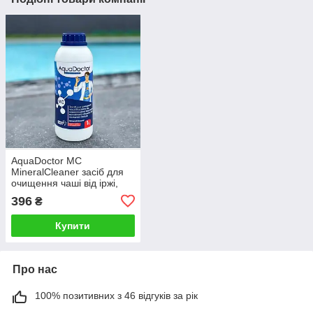
AquaDoctor MC
MineralCleaner засіб для
очищення чаші від іржі,
мін. відкладень, вапна,
396
₴
мильного нальоту
Купити
Про нас
100% позитивних з 46 відгуків за рік