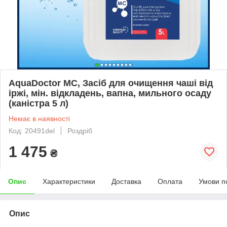
AquaDoctor MC, Засіб для очищення чаші від
іржі, мін. відкладень, вапна, мильного осаду
(каністра 5 л)
Немає в наявності
Код: 20491del
Роздріб
1 475
₴
Опис
Характеристики
Доставка
Оплата
Умови п
Опис