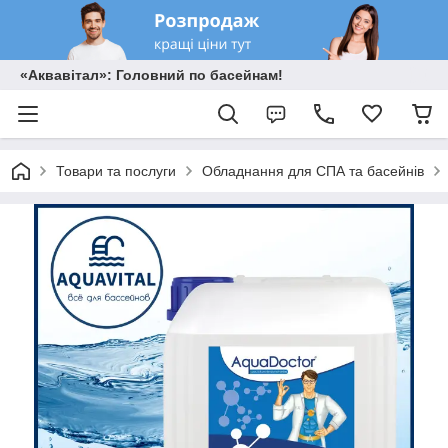
«Аквавітал»: Головний по басейнам!
Товари та послуги
Обладнання для СПА та басейнів