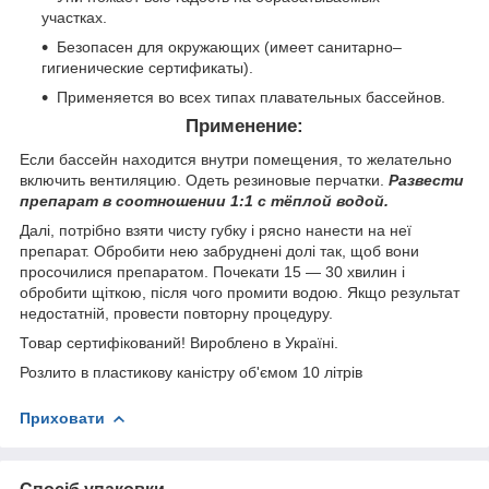
участках.
Безопасен для окружающих (имеет санитарно–
гигиенические сертификаты).
Применяется во всех типах плавательных бассейнов.
Применение:
Если бассейн находится внутри помещения, то желательно
включить вентиляцию. Одеть резиновые перчатки.
Развести
препарат в соотношении 1:1 с тёплой водой.
Далі, потрібно взяти чисту губку і рясно нанести на неї
препарат. Обробити нею забруднені долі так, щоб вони
просочилися препаратом. Почекати 15 — 30 хвилин і
обробити щіткою, після чого промити водою. Якщо результат
недостатній, провести повторну процедуру.
Товар сертифікований! Вироблено в Україні.
Розлито в пластикову каністру об'ємом 10 літрів
Приховати