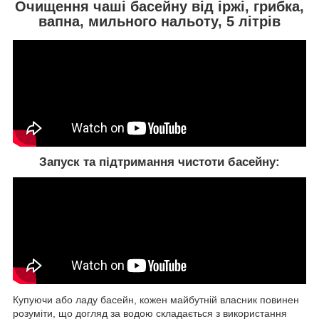
Очищення чаші басейну від іржі, грибка,
вапна, мильного нальоту, 5 літрів
Запуск та підтримання чистоти басейну:
Купуючи або ладу басейн, кожен майбутній власник повинен
розуміти, що догляд за водою складається з використання