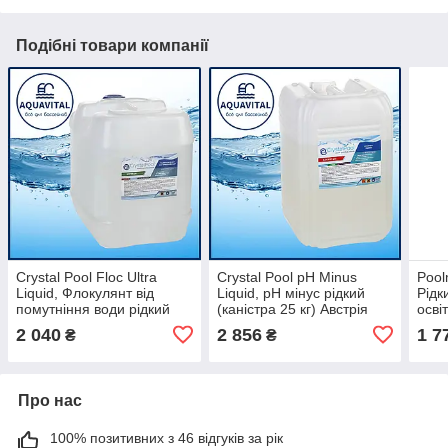
Подібні товари компанії
Crystal Pool Floc Ultra
Crystal Pool pH Minus
Pool
Liquid, Флокулянт від
Liquid, рН мінус рідкий
Рідк
помутніння води рідкий
(каністра 25 кг) Австрія
осві
(каністра 20 кг)
води
2 040
2 856
1 7
₴
₴
Укра
Про нас
100% позитивних з 46 відгуків за рік