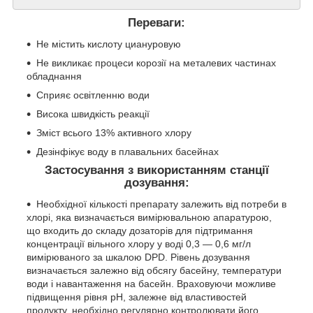
Переваги:
Не містить кислоту циануровую
Не викликає процеси корозії на металевих частинах
обладнання
Сприяє освітленню води
Висока швидкість реакції
Зміст всього 13% активного хлору
Дезінфікує воду в плавальних басейнах
Застосування з використанням станції
дозування:
Необхідної кількості препарату залежить від потреби в
хлорі, яка визначається вимірювальною апаратурою,
що входить до складу дозаторів для підтримання
концентрації вільного хлору у воді 0,3 — 0,6 мг/л
вимірюваного за шкалою DPD. Рівень дозування
визначається залежно від обсягу басейну, температури
води і навантаження на басейн. Враховуючи можливе
підвищення рівня pH, залежне від властивостей
продукту, необхідно регулярно контролювати його