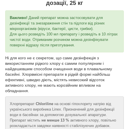
дозації, 25 кг
Важливо!
Даний препарат можна застосовувати для
дезінфекції та знезараження стін та підлоги від різних
мікроорганізмів (віруси, бактерії, цисти, грибки).
Для цього розведіть 100 мл препарату і розведіть в 10 літрах
чистої води. Отриманим розчином можна дезінфікувати
поверхні відразу після приготування.
Ні для кого не є секретом, що саме дезінфекція з
використанням рідкого хлору є самим популярним і
найдешевшим способом очищення води в плавальному
басейні. Хлорвмісні препарати в рідкій формі найбільш
ефективні, швидко діють, містять невисокий відсоток
активного хлору, не мають корозійним впливом на
обладнання.
Хлорпрепарат
Chloriline
на основі гіпохлориту натрію від
українського виробника Linex. Призначений для дезінфекції
води в басейнах за допомогою дозувальної апаратури.
Препарат містить
не менше 13 %
активного хлору, повільно
розкладається завдяки наявності стабілізуючих добавок.