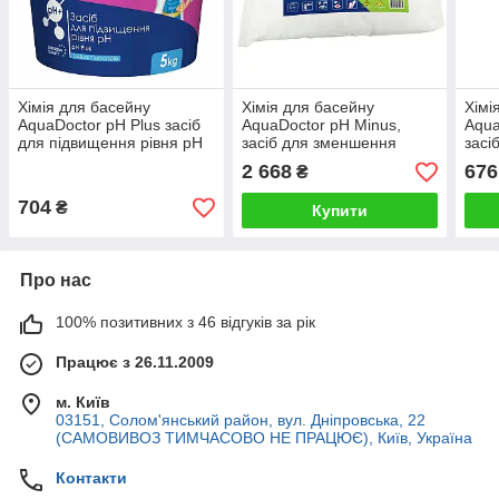
Хімія для басейну
Хімія для басейну
Хімі
AquaDoctor pH Plus засіб
AquaDoctor pH Minus,
Aqua
для підвищення рівня pH
засіб для зменшення
засі
у гранулах (5 кг)
рівня pH у гранулах (25 кг)
рівн
2 668
676
₴
704
₴
Купити
Про нас
100% позитивних з 46 відгуків за рік
Працює з 26.11.2009
м. Київ
03151, Солом'янський район, вул. Дніпровська, 22
(САМОВИВОЗ ТИМЧАСОВО НЕ ПРАЦЮЄ), Київ, Україна
Контакти