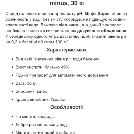
minus, 30 кг
Серед головних переваг препарату
pH–Мінус Super
: хороша
розчинність у воді, без вмісту хлоридів, не підвищує корозійні
властивості води. Важливо відзначити, що даний препарат
необхідно вносити з використанням
дозуючого обладнання
.
У середньому одного літра достатньо, щоб знизити рівень рн
на 0,2 в басейні об'ємом 100 м³.
Характеристики:
Вид хімії: зниження рівня рН води басейну
Вміст кислоти: близько 40%
Рідкий препарат для автоматичного дозування
Вага: 30 кг
Виробник: Linex
Країна виробник: Україна
Особливості:
Не містить хлоридів
Добре розчиняється у воді
Містить антикорозійні добавки