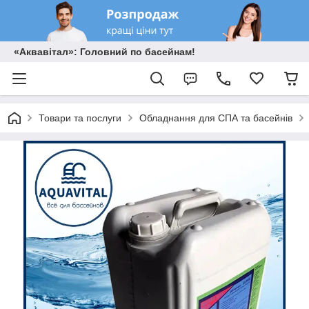
«Аквавітал»: Головний по басейнам!
Товари та послуги
Обладнання для СПА та басейнів