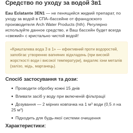
Средство по уходу за водой 3в1
Eau Eclatante 3EN1
— не пенящийся жидкий препарат, по
уходу за водой в СПА–бассейне от французского
производителя Arch Water Products (hth). Регулярно
используйте данное средство, и Ваш бассейн будет всегда
«свежий» с кристально чистой водой!
«Кришталева вода 3 в 1» — ефективний проти водоростей,
запобігає утворенню вапняних відкладень (при високій
жорсткості води і високої температури), видаляє іони металів
(залізо, мідь, марганець).
Спосіб застосування та дози:
Проводити обробку кожні 15 днів
Вливати засіб у воду при включеній фільтрації
Дозування — 2 мірних ковпачка на 1 м³ води (0,5 л на
25 м³)
Підходить для будь-якої системи очищення
Характеристики: