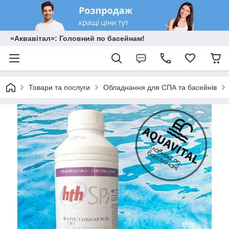
«Аквавітал»: Головний по басейнам!
Товари та послуги
Обладнання для СПА та басейнів