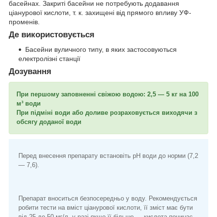
басейнах. Закриті басейни не потребують додавання
ціанурової кислоти, т. к. захищені від прямого впливу УФ-
променів.
Де використовується
Басейни вуличного типу, в яких застосовуються
електролізні станції
Дозування
При першому заповненні свіжою водою: 2,5 — 5 кг на 100
м³ води
При підміні води або доливе розраховується виходячи з
обсягу доданої води
Перед внесення препарату встановіть pH води до норми (7,2
— 7,6).
Препарат вноситься безпосередньо у воду. Рекомендується
робити тести на вміст ціанурової кислоти, її зміст має бути
від 25 до 50 мг/л, у разі якщо її більше — кислота починає