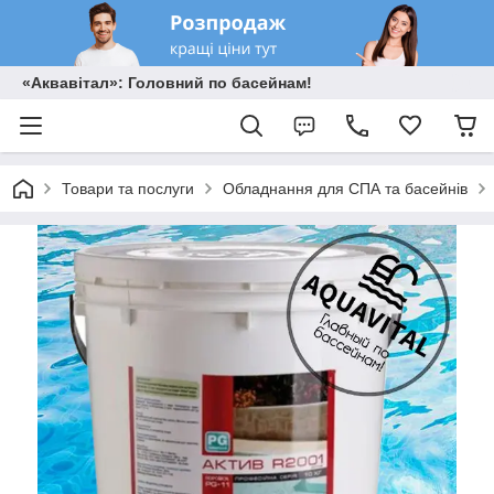
«Аквавітал»: Головний по басейнам!
Товари та послуги
Обладнання для СПА та басейнів