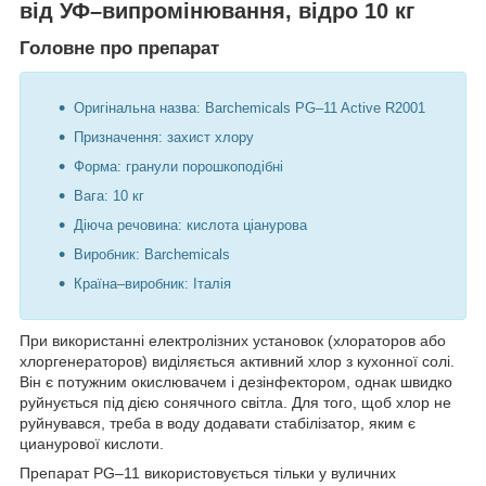
від УФ–випромінювання, відро 10 кг
Головне про препарат
Оригінальна назва: Barchemicals PG–11 Active R2001
Призначення: захист хлору
Форма: гранули порошкоподібні
Вага: 10 кг
Діюча речовина: кислота ціанурова
Виробник: Barchemicals
Країна–виробник: Італія
При використанні електролізних установок (хлораторов або
хлоргенераторов) виділяється активний хлор з кухонної солі.
Він є потужним окислювачем і дезінфектором, однак швидко
руйнується під дією сонячного світла. Для того, щоб хлор не
руйнувався, треба в воду додавати стабілізатор, яким є
цианурової кислоти.
Препарат PG–11 використовується тільки у вуличних