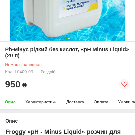
Ph-мінус рідкий без кислот, «рН Minus Liquid»
(20 л)
Немає в наявності
Код: L0400-03
Роздріб
950
₴
Опис
Характеристики
Доставка
Оплата
Умови п
Опис
Froggy «рН - Minus Liquid» розчин для