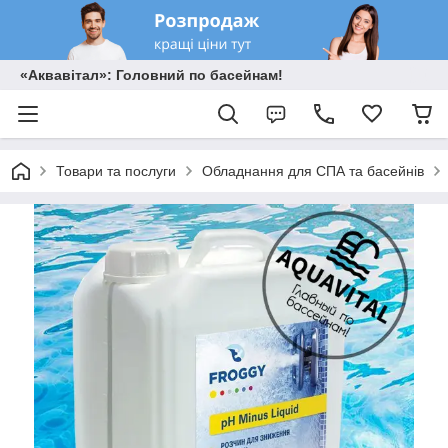
«Аквавітал»: Головний по басейнам!
Товари та послуги
Обладнання для СПА та басейнів