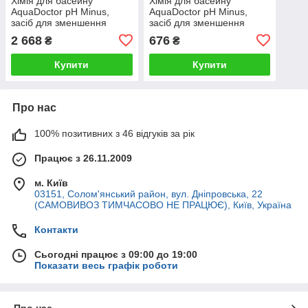
Хімія для басейну
Хімія для басейну
AquaDoctor pH Minus,
AquaDoctor pH Minus,
засіб для зменшення
засіб для зменшення
рівня pH у гранулах (25 кг)
рівня pH у гранулах (5 кг)
2 668
676
₴
₴
Купити
Купити
Про нас
100% позитивних з 46 відгуків за рік
Працює з 26.11.2009
м. Київ
03151, Солом'янський район, вул. Дніпровська, 22
(САМОВИВОЗ ТИМЧАСОВО НЕ ПРАЦЮЄ), Київ, Україна
Контакти
Сьогодні працює з 09:00 до 19:00
Показати весь графік роботи
Про нас