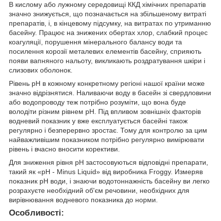
В кислому або лужному середовищі ККД хімічних препаратів
значно знижується, що позначається на збільшеному витраті
препаратів, і, в кінцевому підсумку, на витратах по утриманню
басейну. Працює на знижених обертах хлор, слабкий процес
коагуляції, порушення мінерального балансу води та
посилення корозії металевих елементів басейну, сприяють
появи вапняного нальоту, викликають роздратування шкіри і
слизових оболонок.
Рівень pH в кожному конкретному регіоні нашої країни може
значно відрізнятися. Наливаючи воду в басейн зі свердловини
або водопроводу теж потрібно розуміти, що вона буде
володіти різним рівнем pH. Під впливом зовнішніх факторів
водневий показник у вже експлуатується басейні також
регулярно і безперервно зростає. Тому для контролю за цим
найважливішим показником потрібно регулярно вимірювати
рівень і вчасно вносити корективи.
Для зниження рівня pH застосовуються відповідні препарати,
такий як «рН - Minus Liquid» від виробника Froggy. Измеряв
показник pH води, і знаючи водотоннажність басейну ви легко
розрахуєте необхідний об'єм речовини, необхідних для
вирівнювання водневого показника до норми.
Особливості: