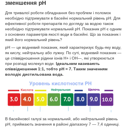
зменшення pH
Для тривалої роботи обладнання без проблем і поломок
необхідно підтримувати в басейні нормальний рівень pH. Для
ефективної роботи препаратів по догляду за водою також
необхідно підтримувати нормальний pH. Показник рН є одним
з основних параметрів якості води в басейні. Що за показник і
який його нормальний рівень?
pH — це водневий показник, який характеризує будь-яку воду,
як кислу, нейтральну або лужну. По суті, водневий показник —
це співвідношення рідини іонів H
+
і OH
—
, які утворюються
при розпаді молекул води.
Ідеальним називають
співвідношення 1:1, тобто pH = 7. Таким значенням
володіє дистильована вода.
В басейнової галузі за нормальний, або нейтральний рівень
pH, приймають значення в районі діапазону 7 — 7,4 одиниці.