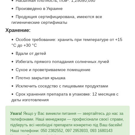
Насыпная плотность, г/см³: 1,250±0,050
Произведено в Украине
Продукция сертифицирована, имеются все
гигиенические сертификаты
Хранение:
Особое требование: хранить при температуре от +15
°C до +30 °C
Вдали от детей
Избегать прямого попадания солнечных лучей
Сухое и проветриваемое помещение
Плотно закрытая крышка
Исключить соседство с пищевыми продуктами
Срок хранения препарата в упаковке: 12 месяцев с
даты изготовления
Увага!
Якщо у Вас виникли питання — звертайтесь до нас за
телефонами. Наші менеджери — професіонали своєї справи,
підберуть всі необхідні препарати конкретно під Ваш басейн!
Наші телефони: 050 2382552, 097 2953933, 093 1680143