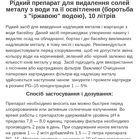
Рідкий препарат для видалення солей
металу з води та її освітлення (боротьба
з "іржавою" водою), 10 літрів
Рідкий засіб для виведення надлишків металів і марганцю з
води басейну. Даний засіб перешкоджає утворенню накипу і
видаляє осад на обладнанні, бортах і дні басейну викликаних
надлишком металу, в тому числі і кальцію. Рекомендується
використовувати перед хлоруванням, щоб не допустити зміна
кольору води на коричневий, зелений або чорний залежно від
кількості іонів металу у воді. Засіб підходить для використання
з пісочним або картриджних фільтрів. Важливо! Очищення
паперових картриджних фільтрів від надлишку металу
здійснюється наступним чином: занурити і промити картридж
в розчині PG–15 концентрацією 1 — 5%.
Спосіб застосування і дозування:
Препарат необходимо вносить как можно быстрее перед
хлорированием или активным солнечным излучением. Во
время работы с препаратом удерживайте уровень pH в
пределах 7,8 — 8,0 единиц, промывку фильтра необходимо
производить 2 раза в день. При содержании ионов металла
на уровне 1 — 2 мг/л добавляйте 1,5 — 2 литра препарата
PG–15 «Металл–контроль» на каждые 10 м³ при заполнении