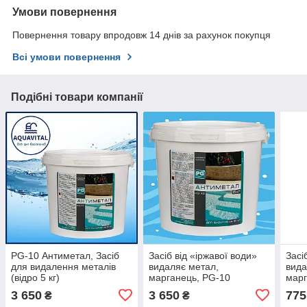
Умови повернення
Повернення товару впродовж 14 днів за рахунок покупця
Всі умови повернення
Подібні товари компанії
PG-10 Антиметал, Засіб
Засіб від «іржавої води»
Засі
для видалення металів
видаляє метал,
вида
(відро 5 кг)
марганець, PG-10
марг
Антиметал (5 кг)
Barc
3 650
3 650
775
₴
₴
Cont