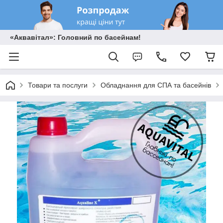
«Аквавітал»: Головний по басейнам!
Товари та послуги
Обладнання для СПА та басейнів