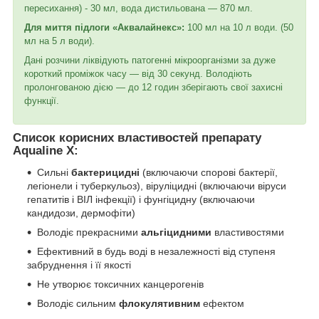
пересихання) - 30 мл, вода дистильована — 870 мл.
Для миття підлоги «Аквалайнекс»:
100 мл на 10 л води. (50
мл на 5 л води).
Дані розчини ліквідують патогенні мікроорганізми за дуже
короткий проміжок часу — від 30 секунд. Володіють
пролонгованою дією — до 12 годин зберігають свої захисні
функції.
Список корисних властивостей препарату
Aqualine X:
Сильні
бактерицидні
(включаючи спорові бактерії,
легіонели і туберкульоз), віруліцидні (включаючи віруси
гепатитів і ВІЛ інфекції) і фунгіцидну (включаючи
кандидози, дермофіти)
Володіє прекрасними
альгіцидними
властивостями
Ефективний в будь воді в незалежності від ступеня
забруднення і її якості
Не утворює токсичних канцерогенів
Володіє сильним
флокулятивним
ефектом