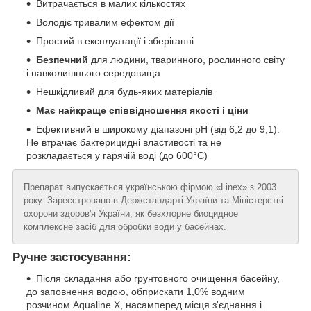
Витрачається в малих кількостях
Володіє тривалим ефектом дії
Простий в експлуатації і зберіганні
Безпечний
для людини, тваринного, рослинного світу
і навколишнього середовища
Нешкідливий для будь-яких матеріалів
Має найкраще співвідношення якості і ціни
Ефективний в широкому діапазоні рН (від 6,2 до 9,1).
Не втрачає бактерицидні властивості та не
розкладається у гарячій воді (до 600°C)
Препарат випускається українською фірмою «Linex» з 2003
року. Зареєстровано в Держстандарті України та Міністерстві
охорони здоров'я України, як безхлорне биоцидное
комплексне засіб для обробки води у басейнах.
Ручне застосування:
Після складання або грунтовного очищення басейну,
до заповнення водою, обприскати 1,0% водним
розчином Aqualinе X, насамперед місця з'єднання і