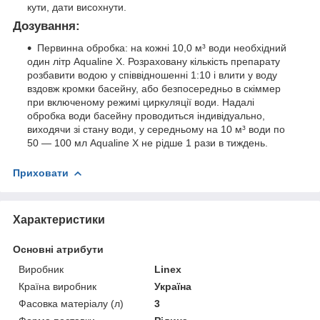
кути, дати висохнути.
Дозування:
Первинна обробка: на кожні 10,0 м³ води необхідний
один літр Aqualine X. Розраховану кількість препарату
розбавити водою у співвідношенні 1:10 і влити у воду
вздовж кромки басейну, або безпосередньо в скіммер
при включеному режимі циркуляції води. Надалі
обробка води басейну проводиться індивідуально,
виходячи зі стану води, у середньому на 10 м³ води по
50 — 100 мл Aqualine X не рідше 1 рази в тиждень.
Приховати
Характеристики
Основні атрибути
Виробник
Linex
Країна виробник
Україна
Фасовка матеріалу (л)
3