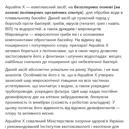
Aqualine X — комплексний засіб, на
безхлорних основі (на
основі полімерних органічних сполук
), для обробки води в
плавальному басейні. Даний засіб це сучасний підхід у
боротьбі проти бактерій, грибів, вірусів (гепатит, грип і навіть
ВІЛ) та водоростей, а також дріжджів і мікроміцетів.
Мікроміцети — мікроскопічні гриби які і є основними
компонентами обростання басейну. На відміну від
поширеного і популярного хлору, препарат Aqualine X
активно бореться з легіонелами, що в свою чергу дозволяє
застосовувати його у фонтанах і штучних водоспадах: місцях,
найбільш схильних до поширення цієї небезпечної бактерії.
Даний засіб абсолютно унікально на ринку України, і не має
аналогів. Особливістю його є те, що в Aqualine Х утворює
захисний шар мікроскопічної товщини на всіх частинах
устаткування, що контактує з водою, а також усередині
трубопроводів, усередині фільтра. Цей шар надає постійне
дезинфікуючу дію на клітини забруднювачів, блокуючи
проникність їх мембран (схожість з роботою альгіцідов). У
цьому полягає його відмінність від відомих дезінфектантів —
хлору та активного кисню.
Aqualine X схвалений Міністерством охорони здоров'я України
і рекомендований Інститутом екотоксикології і екогігієни для