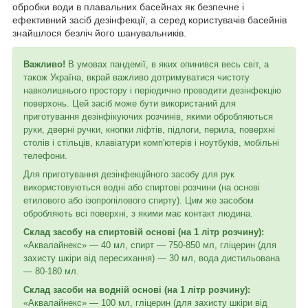
обробки води в плавальних басейнах як безпечне і
ефективний засіб дезінфекції, а серед користувачів басейнів
знайшлося безліч його шанувальників.
Важливо!
В умовах пандемії, в яких опинився весь світ, а
також Україна, вкрай важливо дотримуватися чистоту
навколишнього простору і періодично проводити дезінфекцію
поверхонь. Цей засіб може бути використаний для
приготування дезінфікуючих розчинів, якими обробляються
руки, дверні ручки, кнопки ліфтів, підлоги, перила, поверхні
столів і стільців, клавіатури комп'ютерів і ноутбуків, мобільні
телефони.
Для приготування дезінфекційного засобу для рук
використовуються водні або спиртові розчини (на основі
етилового або ізопропілового спирту). Цим же засобом
обробляють всі поверхні, з якими має контакт людина.
Склад засобу на спиртовій основі (на 1 літр розчину):
«Аквалайнекс» — 40 мл, спирт — 750-850 мл, гліцерин (для
захисту шкіри від пересихання) — 30 мл, вода дистильована
— 80-180 мл.
Склад засоби на водній основі (на 1 літр розчину):
«Аквалайнекс» — 100 мл, гліцерин (для захисту шкіри від