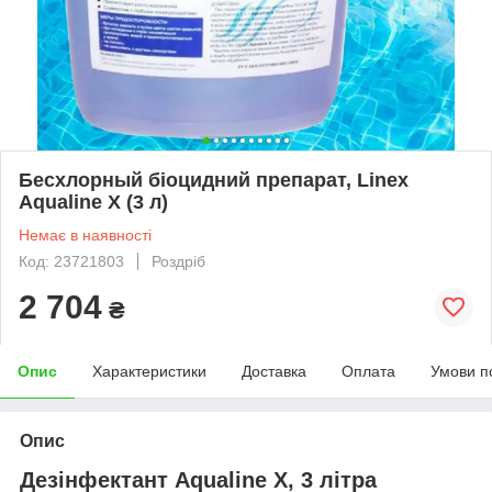
Бесхлорный біоцидний препарат, Linex
Aqualine X (3 л)
Немає в наявності
Код: 23721803
Роздріб
2 704
₴
Опис
Характеристики
Доставка
Оплата
Умови п
Опис
Дезінфектант Aqualine X, 3 літра