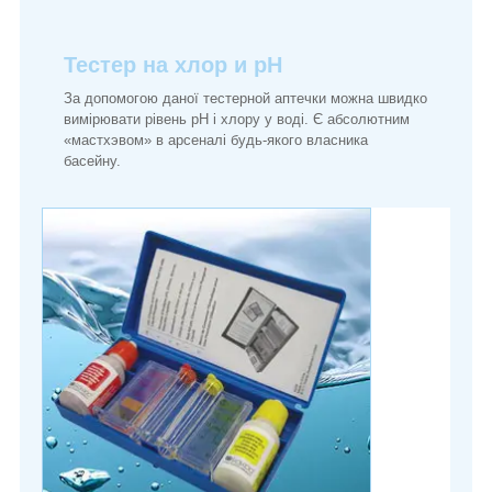
Тестер на хлор и pH
За допомогою даної тестерной аптечки можна швидко
вимірювати рівень pH і хлору у воді. Є абсолютним
«мастхэвом» в арсеналі будь-якого власника
басейну.