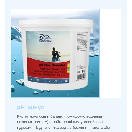
pH–мінус
Кислотно–лужний баланс (по–іншому, водневий
показник, або pH) є найголовнішим у басейнової
гідрохімії. Від того, яка вода в басейні — кисла або