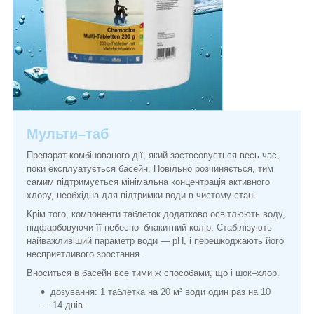
Мульти–таб
Препарат комбінованого дії, який застосовується весь час,
поки експлуатується басейн. Повільно розчиняється, тим
самим підтримується мінімальна концентрація активного
хлору, необхідна для підтримки води в чистому стані.
Крім того, компоненти таблеток додатково освітлюють воду,
підфарбовуючи її небесно–блакитний колір. Стабілізують
найважливіший параметр води — pH, і перешкоджають його
несприятливого зростання.
Вноситься в басейн все тими ж способами, що і шок–хлор.
дозування: 1 таблетка на 20 м³ води один раз на 10
— 14 днів.