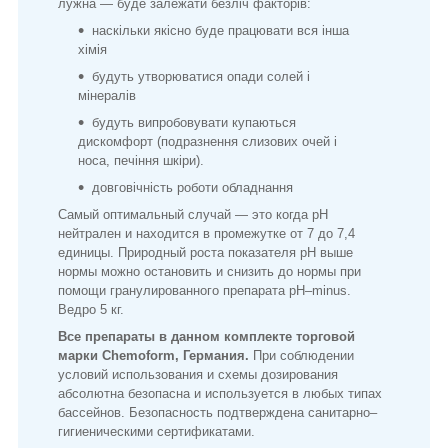
лужна — буде залежати безліч факторів:
наскільки якісно буде працювати вся інша
хімія
будуть утворюватися опади солей і
мінералів
будуть випробовувати купаються
дискомфорт (подразнення слизових очей і
носа, печіння шкіри).
довговічність роботи обладнання
Самый оптимальный случай — это когда pH
нейтрален и находится в промежутке от 7 до 7,4
единицы. Природный роста показателя pH выше
нормы можно остановить и снизить до нормы при
помощи гранулированного препарата pH–minus.
Ведро 5 кг.
Все препараты в данном комплекте торговой
марки Chemoform, Германия.
При соблюдении
условий использования и схемы дозирования
абсолютна безопасна и используется в любых типах
бассейнов. Безопасность подтверждена санитарно–
гигиеническими сертификатами.