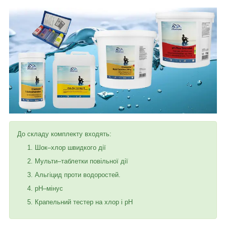
До складу комплекту входять:
Шок–хлор швидкого дії
Мульти–таблетки повільної дії
Альгіцид проти водоростей.
pH–мінус
Крапельний тестер на хлор і pH