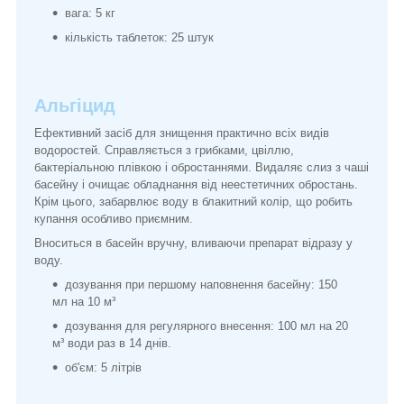
вага: 5 кг
кількість таблеток: 25 штук
Альгіцид
Ефективний засіб для знищення практично всіх видів
водоростей. Справляється з грибками, цвіллю,
бактеріальною плівкою і обростаннями. Видаляє слиз з чаші
басейну і очищає обладнання від неестетичних обростань.
Крім цього, забарвлює воду в блакитний колір, що робить
купання особливо приємним.
Вноситься в басейн вручну, вливаючи препарат відразу у
воду.
дозування при першому наповнення басейну: 150
мл на 10 м³
дозування для регулярного внесення: 100 мл на 20
м³ води раз в 14 днів.
об'єм: 5 літрів