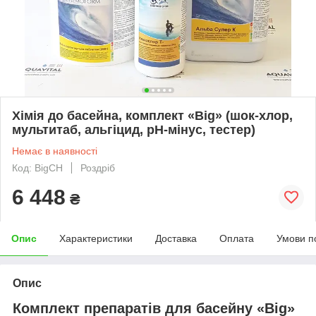
Хімія до басейна, комплект «Big» (шок-хлор,
мультитаб, альгіцид, pH-мінус, тестер)
Немає в наявності
Код: BigCH
Роздріб
6 448
₴
Опис
Характеристики
Доставка
Оплата
Умови п
Опис
Комплект препаратів для басейну «Big»