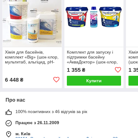
Хімія для басейнів,
Комплект для запуску і
Хімі
комплект «Big» (шок-хлор,
підтримки басейну
комп
мультитаб, альгіцид, pH-
«АкваДоктор» (шок-хлор,
(шок
мінус, тестер) на 30 — 60
альгіцид, мультитаб)
муль
1 355
1 3
₴
м³
6 448
₴
Купити
Про нас
100% позитивних з 46 відгуків за рік
Працює з 26.11.2009
м. Київ