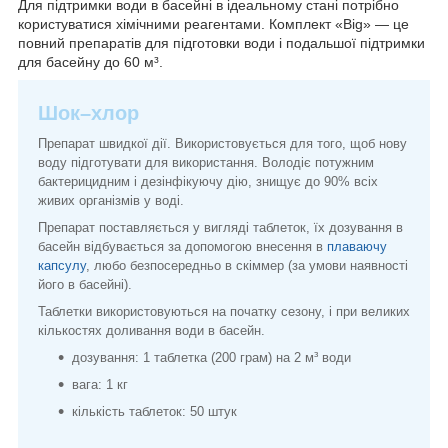
Для підтримки води в басейні в ідеальному стані потрібно
користуватися хімічними реагентами. Комплект «Big» — це
повний препаратів для підготовки води і подальшої підтримки
для басейну до 60 м³.
Шок–хлор
Препарат швидкої дії. Використовується для того, щоб нову
воду підготувати для використання. Володіє потужним
бактерицидним і дезінфікуючу дію, знищує до 90% всіх
живих організмів у воді.
Препарат поставляється у вигляді таблеток, їх дозування в
басейн відбувається за допомогою внесення в
плаваючу
капсулу
, любо безпосередньо в скіммер (за умови наявності
його в басейні).
Таблетки використовуються на початку сезону, і при великих
кількостях доливання води в басейн.
дозування: 1 таблетка (200 грам) на 2 м³ води
вага: 1 кг
кількість таблеток: 50 штук