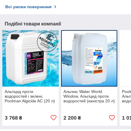
Всі умови повернення
Подібні товари компанії
Альгіцид проти
Альгекс Water World
Pool
водоростей і зелені,
Window, Альгіцид проти
Альг
Poolman Algicide AC (20 л)
водоростей (каністра 20 л)
водо
3 768
2 200
1 0
₴
₴