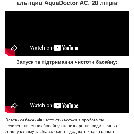
альгіцид AquaDoctor AC, 20 літрів
Запуск та підтримання чистоти басейну:
Власники басейнів часто стикаються з проблемою
позеленіння стінок басейну і перетворення води в синьо–
зелену каламуть. Здавалося б, і додають хлор, і фільтр