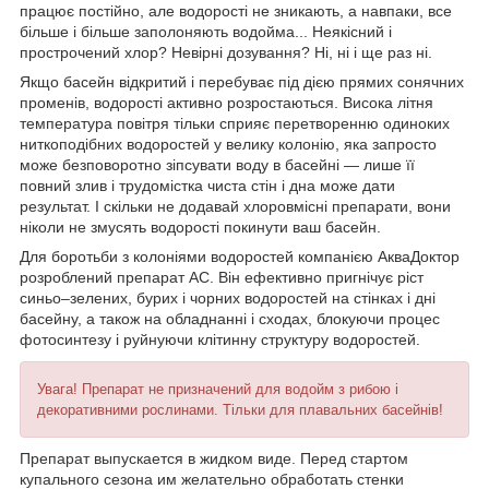
працює постійно, але водорості не зникають, а навпаки, все
більше і більше заполоняють водойма... Неякісний і
прострочений хлор? Невірні дозування? Ні, ні і ще раз ні.
Якщо басейн відкритий і перебуває під дією прямих сонячних
променів, водорості активно розростаються. Висока літня
температура повітря тільки сприяє перетворенню одиноких
ниткоподібних водоростей у велику колонію, яка запросто
може безповоротно зіпсувати воду в басейні — лише її
повний злив і трудомістка чиста стін і дна може дати
результат. І скільки не додавай хлоровмісні препарати, вони
ніколи не змусять водорості покинути ваш басейн.
Для боротьби з колоніями водоростей компанією АкваДоктор
розроблений препарат AC. Він ефективно пригнічує ріст
синьо–зелених, бурих і чорних водоростей на стінках і дні
басейну, а також на обладнанні і сходах, блокуючи процес
фотосинтезу і руйнуючи клітинну структуру водоростей.
Увага! Препарат не призначений для водойм з рибою і
декоративними рослинами. Тільки для плавальних басейнів!
Препарат выпускается в жидком виде. Перед стартом
купального сезона им желательно обработать стенки