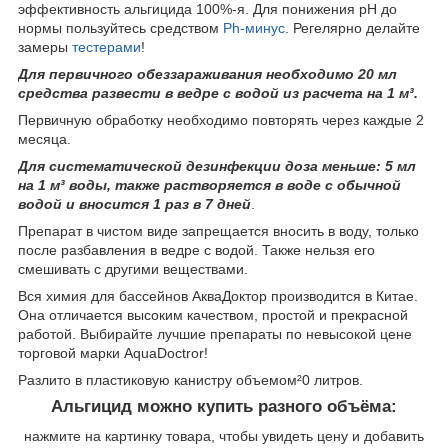
эффективность альгицида 100%-я. Для понижения pH до
нормы пользуйтесь средством
Ph-минус
. Регeлярно делайте
замеры
тестерами
!
Для первичного обеззараживания необходимо 20 мл
средства развести в ведре с водой из расчета на 1 м³.
Первичную обработку необходимо повторять через каждые 2
месяца.
Для систематической дезинфекции доза меньше: 5 мл
на 1 м³ воды, также растворяется в воде с обычной
водой и вносится 1 раз в 7 дней
.
Препарат в чистом виде запрещается вносить в воду, только
после разбавления в ведре с водой. Также нельзя его
смешивать с другими веществами.
Вся химия для бассейнов АкваДоктор производится в Китае.
Она отличается высоким качеством, простой и прекрасной
работой. Выбирайте лучшие препараты по невысокой цене
торговой марки AquaDoctror!
Разлито в пластиковую канистру объемом²0 литров.
Альгицид можно купить разного объёма:
нажмите на картинку товара, чтобы увидеть цену и добавить