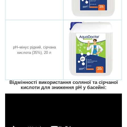
pH–мінус рідкий, сірчана
кислота (35%), 20 л
Відмінності використання соляної та сірчаної
кислоти для зниження pH у басейні: