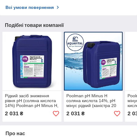
Всі умови повернення
Подібні товари компанії
Рідкий засіб зниження
Poolman pH Minus H
Pool
рівня pH (соляна кислота
соляна кислота 14%, pH
міну
14%) Poolman pH Minus H,
мінус рідкий (каністра 20
кисл
20 л
л)
л) п
2 031
2 031
2 0
₴
₴
Про нас