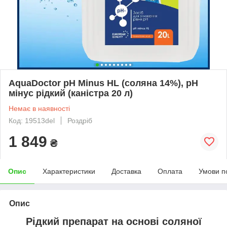
AquaDoctor pH Minus HL (соляна 14%), pH
мінус рідкий (каністра 20 л)
Немає в наявності
Код: 19513del
Роздріб
1 849
₴
Опис
Характеристики
Доставка
Оплата
Умови п
Опис
Рідкий препарат на основі соляної