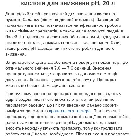
кислоти для зниження pH, 20 л
Дане рідкий засіб призначений для зниження кислотно–
лужного балансу (він же водневий показник). Завищений
показник негативно позначається на ефективності роботи
інших хімічних препаратів, а також на самопочутті людей в
басейні: подразнення слизових оболонок очей, відлущування
шкірного епітелію, ламкість волосся — ось що може бути,
якщо рівень pH завищений і нічого не робити для його
зниження.
За допомогою цього засобу можна повернути показник рн до
оптимального значення 7.0 — 7.6 одиниці. Внесення
препарату вноситься, як правило, за допомогою станції
дозування або насоса–дозатора, або вручну. Препарат
містить не більше 35% сірчаної кислоти.
При ручному внесення препарат попередньо розводять у
відрі з водою, після чого вносять отриманий розчин по
периметру басейну. До і після внесення бажано зробити
виміри за допомогою
крапельного тестера
. При внесенні
препарату з допомогою автоматичної станції вона самостійно
робить заміри поточного рівня рНс допомогою датчиків, і
вносить необхідну кількість препарату, тому контролювати
роботу станції немає необхідності. Після внесення препарату