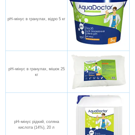
pH–мінус в гранулах, відро 5 кг
pH–мінус в гранулах, мішок 25
кг
pH–мінус рідкий, соляна
кислота (14%), 20 л