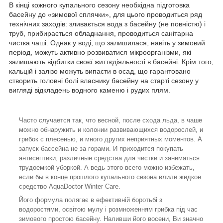
В кінці кожного купального сезону необхідна підготовка
басейну до «зимової сплячки», для цього проводиться ряд
технічних заходів: зливається вода з басейну (не повністю) і
труб, прибирається обладнання, проводиться санітарна
чистка чаші. Однак у воді, що залишилася, навіть у зимовий
період, можуть активно розвиватися мікроорганізми, які
залишають відбитки своєї життєдіяльності в басейні. Крім того,
кальцій і залізо можуть випасти в осад, що гарантовано
створить головні болі власнику басейну на старті сезону у
вигляді відкладень водного каменю і рудих плям.
Часто случается так, что весной, после схода льда, в чаше
можно обнаружить и колонии развивающихся водорослей, и
грибок с плесенью, и много других неприятных моментов. А
запуск бассейна не за горами. И приходится покупать
антисептики, различные средства для чистки и заниматься
трудоемкой уборкой. А ведь этого всего можно избежать,
если бы в конце прошлого купального сезона влили жидкое
средство AquaDoctor Winter Care.
Його формула полягає в ефективній боротьбі з
водоростями, освітою мулу і розмноженням грибка під час
зимового простою басейну. Наливши його восени, Ви значно