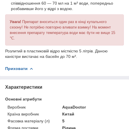
співвідношення 60 — 70 мл на 1 м³ води, попередньо
розбавивши його у відрі з водою.
Увага!
Препарат вноситься один раз в кінці купального
сезону! Не потрібно повторно вливати взимку! На момент
внесення препарату температура води має бути не вище 15
°C.
Розлитий в пластиковій відро місткістю 5 літрів. Даною
каністри вистачає на басейн до 70 м³.
Приховати
Характеристики
Основні атрибути
Виробник
AquaDoctor
Країна виробник
Китай
Фасовка матеріалу (л)
5
Форма поставки
Рідина