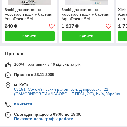
Засіб для зниження
Засіб для зниження
Хімі
жорсткості води у басейні
жорсткості води у басейні
Aqua
AquaDoctor SM
AquaDoctor SM
прот
StopMineral (1 л)
StopMineral (5 л)
упак
248
1 237
1 7
₴
₴
Купити
Купити
Про нас
100% позитивних з 46 відгуків за рік
Працює з 26.11.2009
м. Київ
03151, Солом'янський район, вул. Дніпровська, 22
(САМОВИВОЗ ТИМЧАСОВО НЕ ПРАЦЮЄ), Київ, Україна
Контакти
Сьогодні працює з 09:00 до 19:00
Показати весь графік роботи