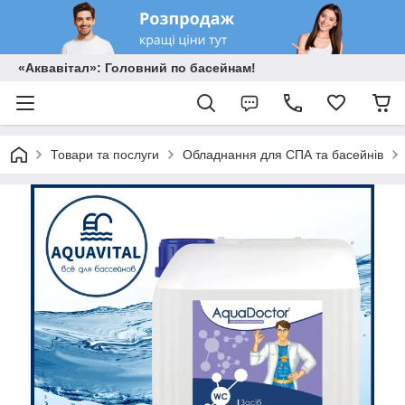
«Аквавітал»: Головний по басейнам!
Товари та послуги
Обладнання для СПА та басейнів