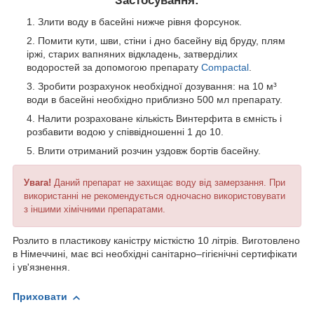
Застосування:
Злити воду в басейні нижче рівня форсунок.
Помити кути, шви, стіни і дно басейну від бруду, плям
іржі, старих вапняних відкладень, затверділих
водоростей за допомогою препарату
Compactal
.
Зробити розрахунок необхідної дозування: на 10 м³
води в басейні необхідно приблизно 500 мл препарату.
Налити розраховане кількість Винтерфита в ємність і
розбавити водою у співвідношенні 1 до 10.
Влити отриманий розчин уздовж бортів басейну.
Увага!
Даний препарат не захищає воду від замерзання. При
використанні не рекомендується одночасно використовувати
з іншими хімічними препаратами.
Розлито в пластикову каністру місткістю 10 літрів. Виготовлено
в Німеччині, має всі необхідні санітарно–гігієнічні сертифікати
і ув'язнення.
Приховати