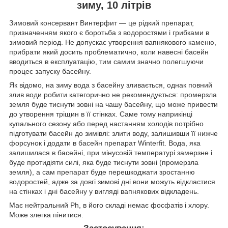
зиму, 10 літрів
Зимовий консервант Винтерфит — це рідкий препарат,
призначенням якого є боротьба з водоростями і грибками в
зимовий період. Не допускає утворення вапнякового каменю,
прибрати який досить проблематично, коли навесні басейн
вводиться в експлуатацію, тим самим значно полегшуючи
процес запуску басейну.
Як відомо, на зиму вода з басейну зливається, однак повний
злив води робити категорично не рекомендується: промерзла
земля буде тиснути зовні на чашу басейну, що може привести
до утворення тріщин в її стінках. Саме тому наприкінці
купального сезону або перед настанням холодів потрібно
підготувати басейн до зимівлі: злити воду, залишивши її нижче
форсунок і додати в басейн препарат Winterfit. Вода, яка
залишилася в басейні, при мінусовій температурі замерзне і
буде протидіяти силі, яка буде тиснути зовні (промерзла
земля), а сам препарат буде перешкоджати зростанню
водоростей, адже за довгі зимові дні вони можуть відкластися
на стінках і дні басейну у вигляді вапнякових відкладень.
Має нейтральний Ph, в його складі немає фосфатів і хлору.
Може злегка пінитися.