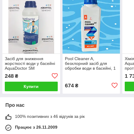
Засіб для зниження
Pool Cleaner A,
Хімі
жорсткості води у басейні
безхлорний засіб для
Aqua
AquaDoctor SM
обробки води в басейні, 1
прот
StopMineral (1 л)
л
упак
248
1 7
₴
674
₴
Купити
Про нас
100% позитивних з 46 відгуків за рік
Працює з 26.11.2009