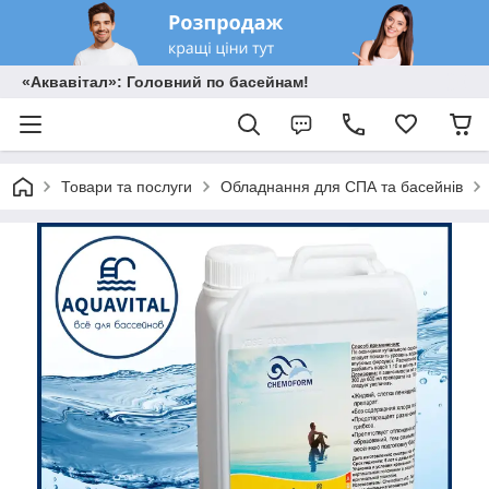
«Аквавітал»: Головний по басейнам!
Товари та послуги
Обладнання для СПА та басейнів