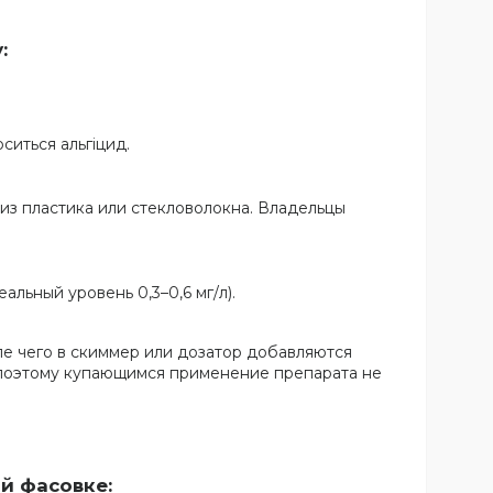
:
ситься альгіцид.
 из пластика или стекловолокна. Владельцы
льный уровень 0,3–0,6 мг/л).
сле чего в скиммер или дозатор добавляются
 поэтому купающимся применение препарата не
й фасовке: