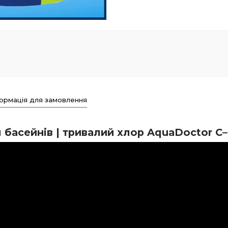
ормація для замовлення
я басейнів | тривалий хлор AquaDoctor C–9