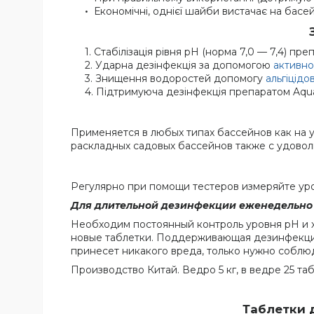
Економічні, однієї шайби вистачає на басей
Стабілізація рівня pH (норма 7,0 — 7,4) пр
Ударна дезінфекція за допомогою
активно
Знищення водоростей допомогу
альгіцідо
Підтримуюча дезінфекція препаратом AquaD
Применяется в любых типах бассейнов как на у
раскладных садовых бассейнов также с удовол
Регулярно при помощи тестеров измеряйте урове
Для длительной дезинфекции еженедельно до
Необходим постоянный контроль уровня pH и хл
новые таблетки. Поддерживающая дезинфекция
принесет никакого вреда, только нужно соблю
Производство Китай. Ведро 5 кг, в ведре 25 т
Таблетки 