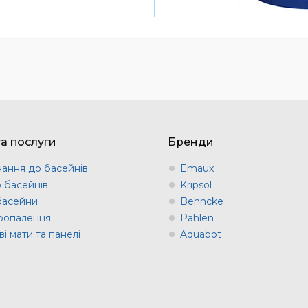
та послуги
Бренди
ання до басейнів
Emaux
о басейнів
Kripsol
 басейни
Behncke
оопалення
Pahlen
і мати та панелі
Aquabot