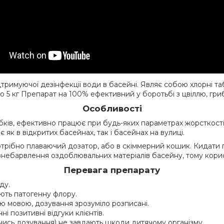
тримуючої дезінфекції води в басейні. Являє собою хлорні та
о 5 кг Препарат на 100% ефективний у боротьбі з цвіллю, гриб
Особливості
рибків, ефективно працює при будь-яких параметрах жорсткості,
як в відкритих басейнах, так і басейнах на вулиці.
трібно плаваючий дозатор, або в скіммерний кошик. Кидати 
ь знебарвлення оздоблювальних матеріалів басейну, тому кор
Перевага препарату
ду.
ють патогенну флору.
ою мовою, дозування зрозуміло розписані.
ні позитивні відгуки клієнтів.
ись дозування) не завдають шкоди дитячому організму.