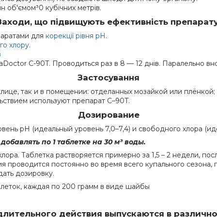
н об'ємом³0 кубічних метрів.
Заходи, що підвищують ефективність препарату
епаратами для
корекції рівня pH
.
го хлору
.
в
octor C-90T. Проводиться раз в 8 — 12 днів. Паралельно вно
Застосування
лице, так и в помещении: отделанных мозайкой или плёнкой;
ьствием используют препарат C–90T.
Дозирование
нь pH (идеальный уровень 7,0–7,4) и свободного хлора (идеа
бавлять по 1 таблетке на 30 м³ воды.
ора. Таблетка растворяется примерно за 1,5 – 2 недели, по
 проводится постоянно во время всего купального сезона,
дать дозировку.
аблеток, каждая по 200 грамм в виде шайбы
длительного действия выпускаются в различно