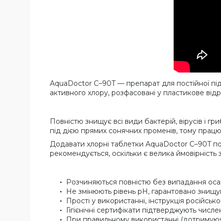
AquaDoctor C–90T — препарат для постійної під
активного хлору, розфасовані у пластикове відр
Повністю знищує всі види бактерій, вірусів і г
під дією прямих сонячних променів, тому працює 
Додавати хлорні таблетки AquaDoctor C–90T по
рекомендується, оскільки є велика ймовірніст
Розчиняються повністю без випадання оса
Не змінюють рівень pH, гарантовано знищу
Прості у використанні, інструкція російськ
Гігієнічні сертифікати підтверджують числен
При правильному використанні (дотримуюч