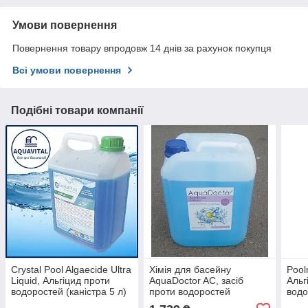
Умови повернення
Повернення товару впродовж 14 днів за рахунок покупця
Всі умови повернення
Подібні товари компанії
Crystal Pool Algaecide Ultra
Хімія для басейну
Pool
Liquid, Альгіцид проти
AquaDoctor AC, засіб
Альг
водоростей (каністра 5 л)
проти водоростей
водо
упаковка (10 л)