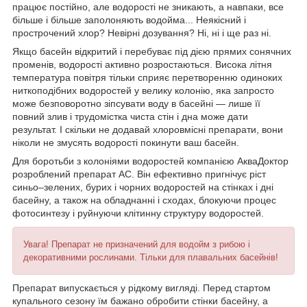
працює постійно, але водорості не зникають, а навпаки, все
більше і більше заполоняють водойма... Неякісний і
прострочений хлор? Невірні дозування? Ні, ні і ще раз ні.
Якщо басейн відкритий і перебуває під дією прямих сонячних
променів, водорості активно розростаються. Висока літня
температура повітря тільки сприяє перетворенню одиноких
ниткоподібних водоростей у велику колонію, яка запросто
може безповоротно зіпсувати воду в басейні — лише її
повний злив і трудомістка чиста стін і дна може дати
результат. І скільки не додавай хлоровмісні препарати, вони
ніколи не змусять водорості покинути ваш басейн.
Для боротьби з колоніями водоростей компанією АкваДоктор
розроблений препарат AC. Він ефективно пригнічує ріст
синьо–зелених, бурих і чорних водоростей на стінках і дні
басейну, а також на обладнанні і сходах, блокуючи процес
фотосинтезу і руйнуючи клітинну структуру водоростей.
Увага! Препарат не призначений для водойм з рибою і
декоративними рослинами. Тільки для плавальних басейнів!
Препарат випускається у рідкому вигляді. Перед стартом
купального сезону їм бажано обробити стінки басейну, а