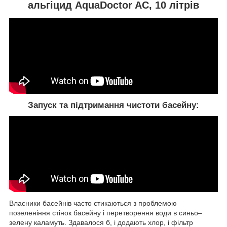
альгіцид AquaDoctor AC, 10 літрів
Запуск та підтримання чистоти басейну:
Власники басейнів часто стикаються з проблемою
позеленіння стінок басейну і перетворення води в синьо–
зелену каламуть. Здавалося б, і додають хлор, і фільтр