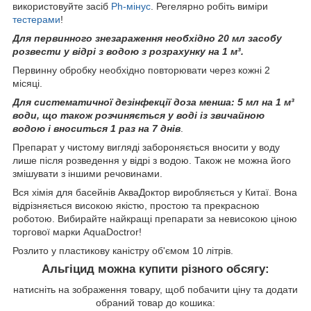
використовуйте засіб
Ph-мінус
. Регeлярно робіть виміри
тестерами
!
Для первинного знезараження необхідно 20 мл засобу
розвести у відрі з водою з розрахунку на 1 м³.
Первинну обробку необхідно повторювати через кожні 2
місяці.
Для систематичної дезінфекції доза менша: 5 мл на 1 м³
води, що також розчиняється у воді із звичайною
водою і вноситься 1 раз на 7 днів
.
Препарат у чистому вигляді забороняється вносити у воду
лише після розведення у відрі з водою. Також не можна його
змішувати з іншими речовинами.
Вся хімія для басейнів АкваДоктор виробляється у Китаї. Вона
відрізняється високою якістю, простою та прекрасною
роботою. Вибирайте найкращі препарати за невисокою ціною
торгової марки AquaDoctror!
Розлито у пластикову каністру об'ємом 10 літрів.
Альгіцид можна купити різного обсягу:
натисніть на зображення товару, щоб побачити ціну та додати
обраний товар до кошика: