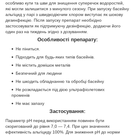
особливо кути та шви для знищення суперечок водоростей,
які могли залишитися з минулого сезону. При запуску басейну
альгіцид у парі з швидкодіючим хлором виступає як шокову
дезинфекцію. Після запуску препарат необхідно
застосовувати як підтримуючу дезінфекцію, додаючи його
один раз на тиждень згідно з дозуванням.
Особливості препарату:
Не піниться.
Підходить для будь-яких типів басейнів.
Не містить домішок металів
Безпечний для людини
Не шкодить обладнанню та обробці басейну
Не розкладається під дією ультрафіолетових
променів
Не має запаху
Застосування:
Параметр pH перед використанням повинен бути
скоригований до рівня 7,0 — 7,4. При цих значеннях
ефективність альгіциду 100%. Для зниження pH до норми