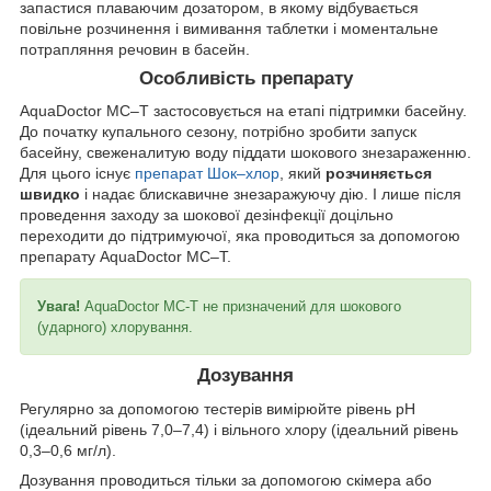
запастися плаваючим дозатором, в якому відбувається
повільне розчинення і вимивання таблетки і моментальне
потрапляння речовин в басейн.
Особливість препарату
AquaDoctor MC–T застосовується на етапі підтримки басейну.
До початку купального сезону, потрібно зробити запуск
басейну, свеженалитую воду піддати шокового знезараженню.
Для цього існує
препарат Шок–хлор
, який
розчиняється
швидко
і надає блискавичне знезаражуючу дію. І лише після
проведення заходу за шокової дезінфекції доцільно
переходити до підтримуючої, яка проводиться за допомогою
препарату AquaDoctor MC–T.
Увага!
AquaDoctor MC-T не призначений для шокового
(ударного) хлорування.
Дозування
Регулярно за допомогою тестерів вимірюйте рівень pH
(ідеальний рівень 7,0–7,4) і вільного хлору (ідеальний рівень
0,3–0,6 мг/л).
Дозування проводиться тільки за допомогою скімера або