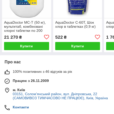
AquaDoctor MC-T (50 кг),
AquaDoctor C-60T, Шок
Aqua
мультитаб, комбіновані
хлор в таблетках (0,9 кг)
хлор
хлорні таблетки по 200
для басейнів
21 270
522
1 7
₴
₴
Купити
Купити
Про нас
100% позитивних з 46 відгуків за рік
Працює з 26.11.2009
м. Київ
03151, Солом'янський район, вул. Дніпровська, 22
(САМОВИВОЗ ТИМЧАСОВО НЕ ПРАЦЮЄ), Київ, Україна
Контакти