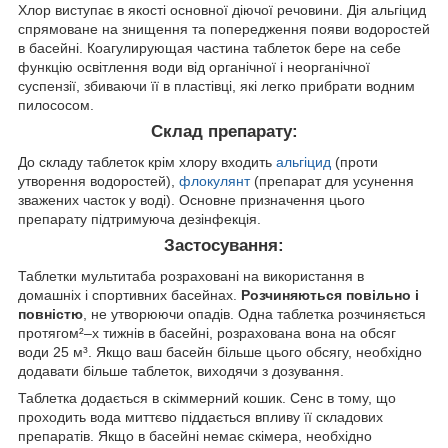
Хлор виступає в якості основної діючої речовини. Дія альгіцид
спрямоване на знищення та попередження появи водоростей
в басейні. Коагулирующая частина таблеток бере на себе
функцію освітлення води від органічної і неорганічної
суспензії, збиваючи її в пластівці, які легко прибрати водним
пилососом.
Склад препарату:
До складу таблеток крім хлору входить
альгіцид
(проти
утворення водоростей),
флокулянт
(препарат для усунення
зважених часток у воді). Основне призначення цього
препарату підтримуюча дезінфекція.
Застосування:
Таблетки мультитаба розраховані на використання в
домашніх і спортивних басейнах.
Розчиняються повільно і
повністю
, не утворюючи опадів. Одна таблетка розчиняється
протягом²–х тижнів в басейні, розрахована вона на обсяг
води 25 м³. Якщо ваш басейн більше цього обсягу, необхідно
додавати більше таблеток, виходячи з дозування.
Таблетка додається в скіммерний кошик. Сенс в тому, що
проходить вода миттєво піддається впливу її складових
препаратів. Якщо в басейні немає скімера, необхідно