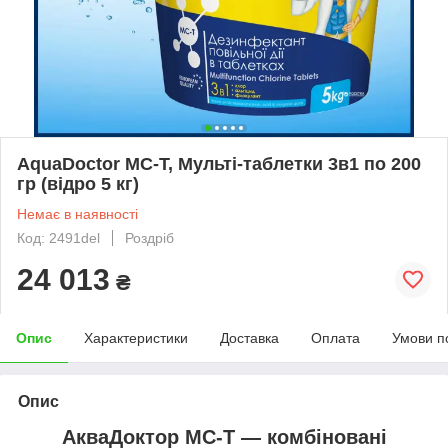
AquaDoctor MC-T, Мульті-таблетки 3в1 по 200
гр (відро 5 кг)
Немає в наявності
Код: 2491del
Роздріб
24 013
₴
Опис
Характеристики
Доставка
Оплата
Умови п
Опис
АкваДоктор MC-T — комбіновані