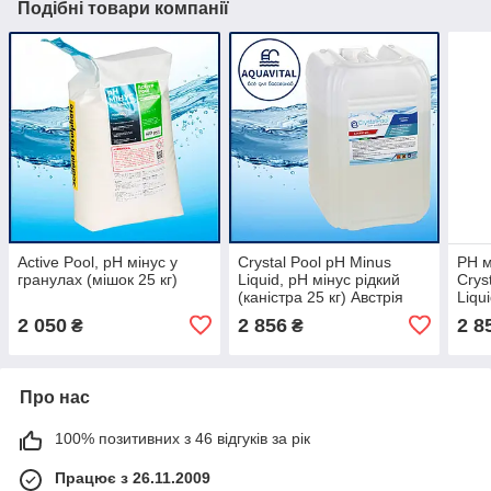
Подібні товари компанії
Active Pool, pH мінус у
Crystal Pool pH Minus
PH м
гранулах (мішок 25 кг)
Liquid, рН мінус рідкий
Crys
(каністра 25 кг) Австрія
Liqui
2 050
2 856
2 8
₴
₴
Про нас
100% позитивних з 46 відгуків за рік
Працює з 26.11.2009