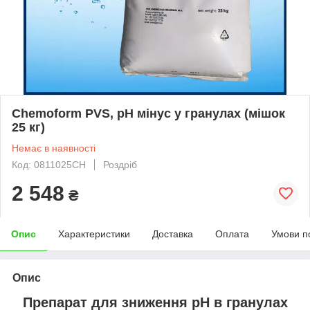
Chemoform PVS, pH мінус у гранулах (мішок
25 кг)
Немає в наявності
Код: 0811025CH
Роздріб
2 548
₴
Опис
Характеристики
Доставка
Оплата
Умови п
Опис
Препарат для зниження pH в гранулах