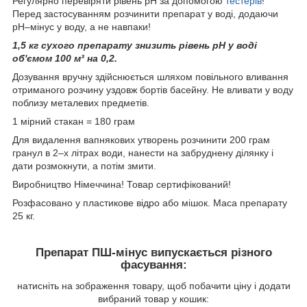
Регулярно перевіряти рівень pH за допомогою
тестерів
!
Перед застосуванням розчинити препарат у воді, додаючи
pH–мінус у воду, а не навпаки!
1,5 кг сухого препарату знизить рівень pH у воді
об'ємом 100 м³ на 0,2.
Дозування вручну здійснюється шляхом повільного вливання
отриманого розчину уздовж бортів басейну. Не вливати у воду
поблизу металевих предметів.
1 мірний стакан = 180 грам
Для видалення вапнякових утворень розчинити 200 грам
гранул в 2–х літрах води, нанести на забруднену ділянку і
дати розмокнути, а потім змити.
Виробництво Німеччина! Товар сертифікований!
Розфасовано у пластикове відро або мішок. Маса препарату
25 кг.
Препарат ПШ-мінус випускається різного
фасування:
натисніть на зображення товару, щоб побачити ціну і додати
вибраний товар у кошик: