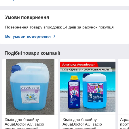
Умови повернення
Повернення товару впродовж 14 днів за рахунок покупця
Всі умови повернення
Подібні товари компанії
Хімія для басейну
Хімія для басейну
Aqua
AquaDoctor AC, засіб
AquaDoctor AC, засіб
прот
проти водоростей
проти водоростей
альг