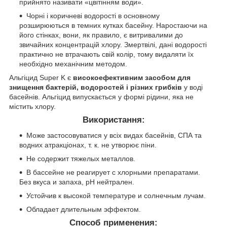
прийнято називати «цвітінням води».
Чорні і коричневі водорості в основному
розширюються в темних кутках басейну. Наростаючи на
його стінках, вони, як правило, є витривалими до
звичайних концентрацій хлору. Змертвілі, дані водорості
практично не втрачають свій колір, тому видаляти їх
необхідно механічним методом.
Альгіцид Super K є
високоефективним засобом для
знищення бактерій, водоростей і різних грибків
у воді
басейнів. Альгіцид випускається у формі рідини, яка не
містить хлору.
Використання:
Може застосовуватися у всіх видах басейнів, СПА та
водних атракціонах, т. к. не утворює піни.
Не содержит тяжелых металлов.
В бассейне не реагирует с хлорными препаратами.
Без вкуса и запаха, pH нейтрален.
Устойчив к высокой температуре и солнечным лучам.
Обладает длительным эффектом.
Способ применения: