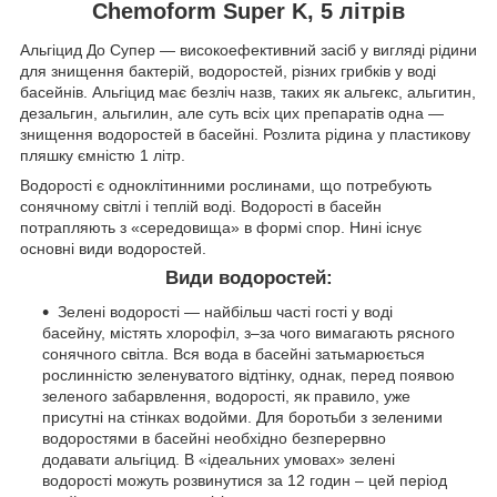
Chemoform Super K, 5 літрів
Альгіцид До Супер — високоефективний засіб у вигляді рідини
для знищення бактерій, водоростей, різних грибків у воді
басейнів. Альгіцид має безліч назв, таких як альгекс, альгитин,
дезальгин, альгилин, але суть всіх цих препаратів одна —
знищення водоростей в басейні. Розлита рідина у пластикову
пляшку ємністю 1 літр.
Водорості є одноклітинними рослинами, що потребують
сонячному світлі і теплій воді. Водорості в басейн
потрапляють з «середовища» в формі спор. Нині існує
основні види водоростей.
Види водоростей:
Зелені водорості — найбільш часті гості у воді
басейну, містять хлорофіл, з–за чого вимагають рясного
сонячного світла. Вся вода в басейні затьмарюється
рослинністю зеленуватого відтінку, однак, перед появою
зеленого забарвлення, водорості, як правило, уже
присутні на стінках водойми. Для боротьби з зеленими
водоростями в басейні необхідно безперервно
додавати альгіцид. В «ідеальних умовах» зелені
водорості можуть розвинутися за 12 годин – цей період