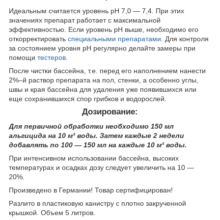
Идеальным считается уровень pH 7,0 — 7,4. При этих
значениях препарат работает с максимальной
эффективностью. Если уровень pH выше, необходимо его
откорректировать
специальными препаратами
. Для контроля
за состоянием уровня pH регулярно делайте замеры при
помощи
тестеров
.
После чистки бассейна, т.е. перед его наполнением нанести
2%–й раствор препарата на пол, стенки, а особенно углы,
швы и края бассейна для удаления уже появившихся или
еще сохранившихся спор грибков и водорослей.
Дозирование:
Для первичной обработки необходимо 150 мл
альгицида на 10 м³ воды. Затем каждые 2 недели
добавлять по 100 — 150 мл на каждые 10 м³ воды.
При интенсивном использовании бассейна, высоких
температурах и осадках дозу следует увеличить на 10 —
20%.
Произведено в Германии! Товар сертифицирован!
Разлито в пластиковую канистру с плотно закрученной
крышкой. Объем 5 литров.