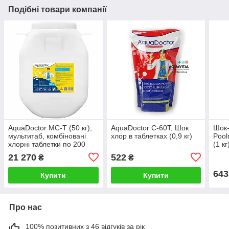
Подібні товари компанії
AquaDoctor MC-T (50 кг),
AquaDoctor C-60T, Шок
Шок-
мультитаб, комбіновані
хлор в таблетках (0,9 кг)
Pool
хлорні таблетки по 200
(1 кг
для басейнів
21 270
522
₴
₴
643
Купити
Купити
Про нас
100% позитивних з 46 відгуків за рік