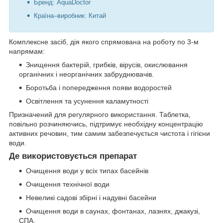
Бренд: AquaDoctor
Країна–виробник: Китай
Комплексне засіб, дія якого спрямована на роботу по 3-м
напрямам:
Знищення бактерій, грибків, вірусів, окислювання
органічних і неорганічних забруднювачів.
Боротьба і попередження появи водоростей
Освітлення та усунення каламутності
Призначений для регулярного використання. Таблетка,
повільно розчиняючись, підтримує необхідну концентрацію
активних речовин, тим самим забезпечується чистота і гігієни
води.
Де використовується препарат
Очищення води у всіх типах басейнів
Очищення технічної води
Невеликі садові збірні і надувні басейни
Очищення води в саунах, фонтанах, лазнях, джакузі,
СПА.