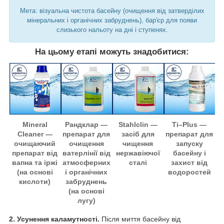
Мета: візуальна чистота басейну (очищення від затверділих
мінеральних і органічних забруднень), бар'єр для появи
слизького нальоту на дні і ступенях.
На цьому етапі можуть знадобитися:
Mineral
Рандклар —
Stahlclin —
Ti–Plus —
Cleaner —
препарат для
засіб для
препарат для
очищаючий
очищення
чищення
запуску
препарат від
ватерлінії від
нержавіючої
басейну і
вапна та іржі
атмосферних
сталі
захист від
(на основі
і органічних
водоростей
кислоти)
забруднень
(на основі
лугу)
2. Усунення каламутності.
Після миття басейну від