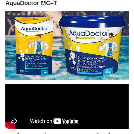
AquaDoctor MC–T