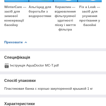
WinterCare —
Альгіцид для
Кераклин —
Fix a Leak —
засіб для
боротьби з
відновлення
засіб для
зимової
водоростями
фільтруючої
усунення
консервації
здатності
протікання у
басейну
піску і миття
басейні
фільтра
Приховати
Специфікація
Інструкція AquaDoctor MC-T.pdf
Спосіб упаковки
Пластиковая банка с хорошо закупоренной крышкой 1 кг
Характеристики