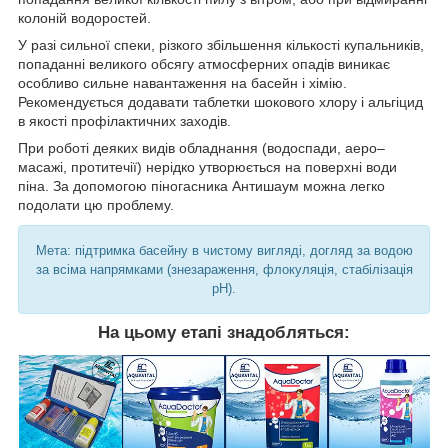
колоній водоростей.
У разі сильної спеки, різкого збільшення кількості купальників,
попаданні великого обсягу атмосферних опадів виникає
особливо сильне навантаження на басейн і хімію.
Рекомендується додавати таблетки шокового хлору і альгіцид
в якості профілактичних заходів.
При роботі деяких видів обладнання (водоспади, аеро–
масажі, протитечії) нерідко утворюється на поверхні води
піна. За допомогою піногасника Антишаум можна легко
подолати цю проблему.
Мета: підтримка басейну в чистому вигляді, догляд за водою
за всіма напрямками (знезараження, флокуляція, стабілізація
pH).
На цьому етапі знадобляться: