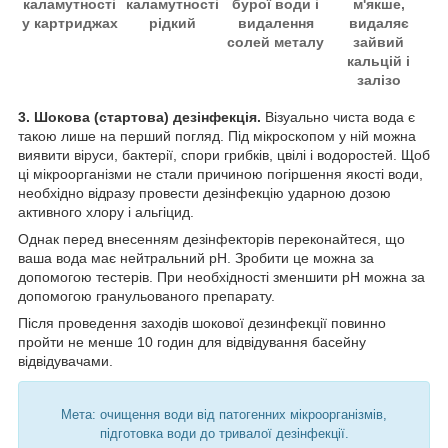
каламутності
каламутності
бурої води і
м'якше,
у картриджах
рідкий
видалення
видаляє
солей металу
зайвий
кальцій і
залізо
3. Шокова (стартова) дезінфекція.
Візуально чиста вода є
такою лише на перший погляд. Під мікроскопом у ній можна
виявити віруси, бактерії, спори грибків, цвілі і водоростей. Щоб
ці мікроорганізми не стали причиною погіршення якості води,
необхідно відразу провести дезінфекцію ударною дозою
активного хлору і альгіцид.
Однак перед внесенням дезінфекторів переконайтеся, що
ваша вода має нейтральний pH. Зробити це можна за
допомогою тестерів. При необхідності зменшити pH можна за
допомогою гранульованого препарату.
Після проведення заходів шокової дезинфекції повинно
пройти не менше 10 годин для відвідування басейну
відвідувачами.
Мета: очищення води від патогенних мікроорганізмів,
підготовка води до тривалої дезінфекції.