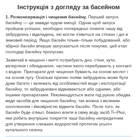
Інструкція з догляду за басейном
1. Розконсервація і чищення басейну.
Перший запуск
басейну — це завжди чудові емоції. Однак щоб запуск
пройшов успішно, необхідно попередньо помити чашу від
забруднень і відкладень, які могли з'явиться на стінках і дні в
зимовий період. Якщо басейн тільки–тільки побудований, або
збірної басейн вперше запускається після покупки, цей етап
господар басейну пропускає.
Зазвичай в чищенні і митті потребують дно, стіни, кути,
ватерлінія і обладнання, частини якого перебувають у контакті
з водою. Препарати для чищення бувають на основі кислот і
на основі лугу. Оскільки причин появи забруднень може бути
дуже багато і залежать від особливостей води і експлуатації
басейну, то забруднювачі відмиваються або одними, або
іншими препаратами. Рекомендується мати під рукою обидва
види засобів для чищення басейну, так можна з великим
охопленням і ймовірністю відмити басейн. Після того, як
басейн буде отмыт, бажано влити в свіжу воду засіб Ti–Plus,
яке робить внутрішнє покриття чаші басейну непридатним
для утворення слизьких водоростей протягом усього
купального сезону.