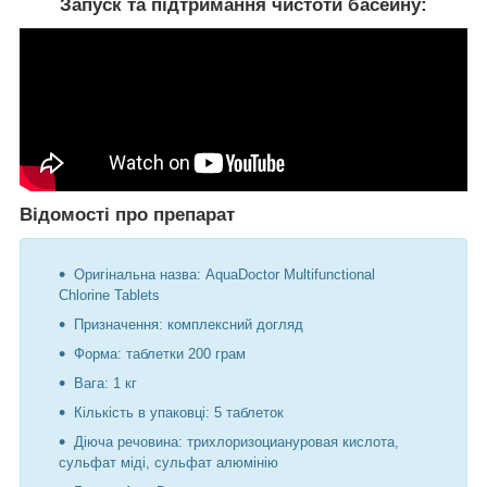
Запуск та підтримання чистоти басейну:
Відомості про препарат
Оригінальна назва: AquaDoctor Multifunctional
Chlorine Tablets
Призначення: комплексний догляд
Форма: таблетки 200 грам
Вага: 1 кг
Кількість в упаковці: 5 таблеток
Діюча речовина: трихлоризоциануровая кислота,
сульфат міді, сульфат алюмінію