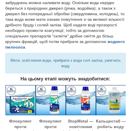
забруднень можна наливати воду. Оскільки вода нерідко
береться з природних джерел (річка, водойма), а також з
джерел без попередньої обробки (свердловина, колодязь), то
така вода може мати ознаки помутніння з–за великої кількості
дрібного бруду і солей заліза. Щоб надати воді прозорості
необхідно провести коагуляції, тобто за допомогою
спеціальних препаратів "склеїти" дрібне сміття до більш
крупних фракцій, щоб потім прибрати за допомогою
водного
пилососа
.
Мета: освітлення води, прибрати з води солі заліза, умягчить
воду
На цьому етапі можуть знадобитися:
Флокулянт
Флокулянт
StopMetal —
Кальцестаб —
проти
проти
освітлення
робить воду