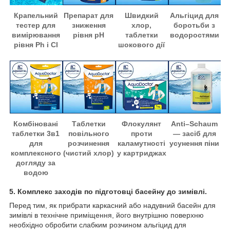
Крапельний
Препарат для
Швидкий
Альгіцид для
тестер для
зниження
хлор,
боротьби з
вимірювання
рівня pH
таблетки
водоростями
рівня Ph і Cl
шокового дії
Комбіновані
Таблетки
Флокулянт
Anti–Schaum
таблетки 3в1
повільного
проти
— засіб для
для
розчинення
каламутності
усунення піни
комплексного
(чистий хлор)
у картриджах
догляду за
водою
5. Комплекс заходів по підготовці басейну до зимівлі.
Перед тим, як прибрати каркасний або надувний басейн для
зимівлі в технічне приміщення, його внутрішню поверхню
необхідно обробити слабким розчином альгіцид для