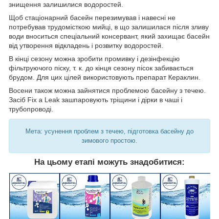
знищення залишилися водоростей.
Щоб стаціонарний басейн перезимував і навесні не
потребував трудомісткою мийці, в що залишилася після зливу
води вноситься спеціальний консервант, який захищає басейн
від утворення відкладень і розвитку водоростей.
В кінці сезону можна зробити промивку і дезінфекцію
фільтруючого піску, т. к. до кінця сезону пісок забивається
брудом. Для цих цілей використовують препарат Кераклин.
Восени також можна зайнятися проблемою басейну з течею.
Засіб Fix a Leak зашпаровують тріщини і дірки в чаші і
трубопроводі.
Мета: усунення проблем з течею, підготовка басейну до
зимового простою.
На цьому етапі можуть знадобитися: