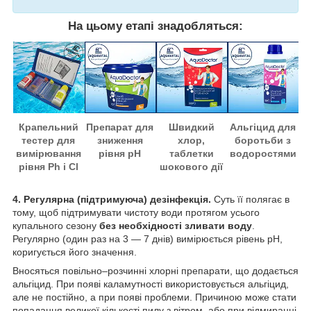
На цьому етапі знадобляться:
Крапельний
Препарат для
Швидкий
Альгіцид для
тестер для
зниження
хлор,
боротьби з
вимірювання
рівня pH
таблетки
водоростями
рівня Ph і Cl
шокового дії
4. Регулярна (підтримуюча) дезінфекція.
Суть її полягає в
тому, щоб підтримувати чистоту води протягом усього
купального сезону
без необхідності зливати воду
.
Регулярно (один раз на 3 — 7 днів) вимірюється рівень pH,
коригується його значення.
Вносяться повільно–розчинні хлорні препарати, що додається
альгіцид. При появі каламутності використовується альгіцид,
але не постійно, а при появі проблеми. Причиною може стати
попадання великої кількості пилу з вітром, або при відмиранні