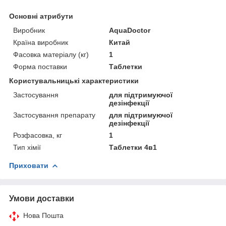
Основні атрибути
Виробник
AquaDoctor
Країна виробник
Китай
Фасовка матеріалу (кг)
1
Форма поставки
Таблетки
Користувальницькі характеристики
Застосування
для підтримуючої
дезінфекції
Застосування препарату
для підтримуючої
дезінфекції
Розфасовка, кг
1
Тип хімії
Таблетки 4в1
Приховати
Умови доставки
Нова Пошта