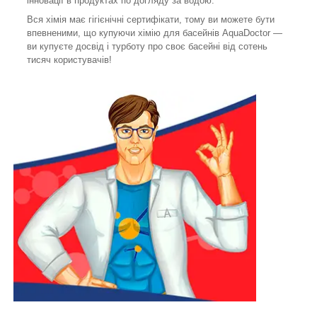
інновації в продуктах по догляду за водою.
Вся хімія має гігієнічні сертифікати, тому ви можете бути
впевненими, що купуючи хімію для басейнів AquaDoctor —
ви купуєте досвід і турботу про своє басейні від сотень
тисяч користувачів!