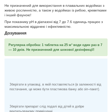
Не призначений для використання в плавальних водоймах з
живою рослинністю, а також у водоймах із рибою, креветками
і інший фауною!
При показнику pH в діапазоні від 7 до 7.6 одиниць працює з
максимальною віддачею і ефективністю.
Дозування
Регулярна обробка: 1 таблетка на 25 м³ води один раз в 7
— 10 днів. Не призначений для шокової дезінфекції!
Зберігати в упаковці, в якій поставляється (в залежності від
постачання, це може бути пластикова банку або зіп–пакет).
Зберігати препарат слід подалі від дітей в добре
вентильованому приміщенні.