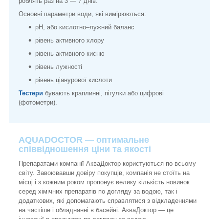
роблять раз на 3 — 7 днів.
Основні параметри води, які вимірюються:
pH, або кислотно–лужний баланс
рівень активного хлору
рівень активного кисню
рівень лужності
рівень ціанурової кислоти
Тестери
бувають краплинні, пігулки або цифрові
(фотометри).
AQUADOCTOR — оптимальне
співвідношення ціни та якості
Препаратами компанії АкваДоктор користуються по всьому
світу. Завоювавши довіру покупців, компанія не стоїть на
місці і з кожним роком пропонує велику кількість новинок
серед хімічних препаратів по догляду за водою, так і
додаткових, які допомагають справлятися з відкладеннями
на частіше і обладнанні в басейні. АкваДоктор — це