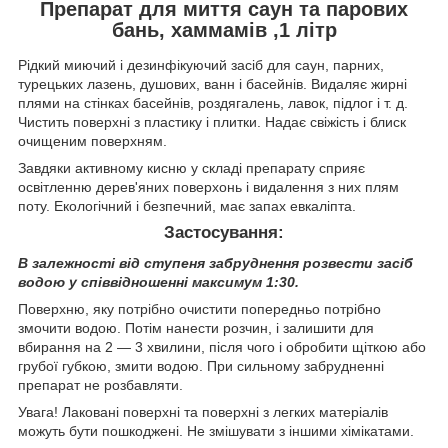
Препарат для миття саун та парових
бань, хаммамів ,1 літр
Рідкий миючий і дезинфікуючий засіб для саун, парних,
турецьких лазень, душових, ванн і басейнів. Видаляє жирні
плями на стінках басейнів, роздягалень, лавок, підлог і т. д.
Чистить поверхні з пластику і плитки. Надає свіжість і блиск
очищеним поверхням.
Завдяки активному кисню у складі препарату сприяє
освітленню дерев'яних поверхонь і видалення з них плям
поту. Екологічний і безпечний, має запах евкаліпта.
Застосування:
В залежності від ступеня забруднення розвести засіб
водою у співвідношенні максимум 1:30.
Поверхню, яку потрібно очистити попередньо потрібно
змочити водою. Потім нанести розчин, і залишити для
вбирання на 2 — 3 хвилини, після чого і обробити щіткою або
грубої губкою, змити водою. При сильному забрудненні
препарат не розбавляти.
Увага! Лаковані поверхні та поверхні з легких матеріалів
можуть бути пошкоджені. Не змішувати з іншими хімікатами.