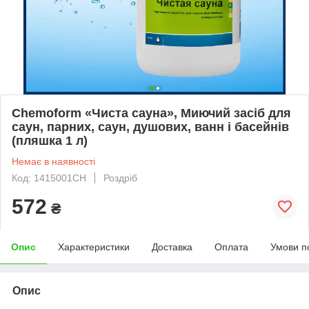
Chemoform «Чиста сауна», Миючий засіб для
саун, парних, саун, душових, ванн і басейнів
(пляшка 1 л)
Немає в наявності
Код: 1415001CH
Роздріб
572
₴
Опис
Характеристики
Доставка
Оплата
Умови п
Опис