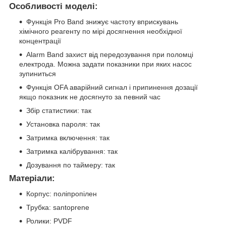
Особливості моделі:
Функція Pro Band знижує частоту вприскувань
хімічного реагенту по мірі досягнення необхідної
концентрації
Alarm Band захист від передозування при поломці
електрода. Можна задати показники при яких насос
зупиниться
Функція OFA аварійний сигнал і припинення дозації
якщо показник не досягнуто за певний час
Збір статистики: так
Установка пароля: так
Затримка включення: так
Затримка калібрування: так
Дозування по таймеру: так
Матеріали:
Корпус: поліпропілен
Трубка: santoprene
Ролики: PVDF