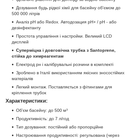
Дозування будь рідкої хімії для басейну об'ємом до
500 000 літрів
Аналіз pH або Redox. Автодозация pH+ / pH - або
дезінфектанту
Простота управління і настройки. Великий LCD
дисплей
Суперміцна і довговічна трубка з Santoprene,
стійка до химреагентам
Електрод рн і калібрувальні розчини в комплекті
Зроблено в Італії використанням якісних зносостійких
матеріалів
Легкий монтаж. Поставляється з фітингами для
кріплення трубок
Характеристики:
Об'єм басейну: до 500 м³
Продуктивність: до 7 л/год
Тип дозування: постійний або пропорційне
Настроювання продуктивності: регульована (через