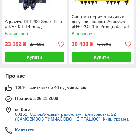
Система перистальтичних
Aquaviva DRP200 Smart Plus
дозуючих насосів Aquaviva
pH/Rх 0,1-14 л/год
pH+H2O2 1,5 л/год (набір pH
в комплекті)
В наявності
В наявності
23 182
39 400
₴
₴
25 758 ₴
43 778 ₴
Купити
Купити
Про нас
100% позитивних з 46 відгуків за рік
Працює з 26.11.2009
м. Київ
03151, Солом'янський район, вул. Дніпровська, 22
(САМОВИВОЗ ТИМЧАСОВО НЕ ПРАЦЮЄ), Київ, Україна
Контакти