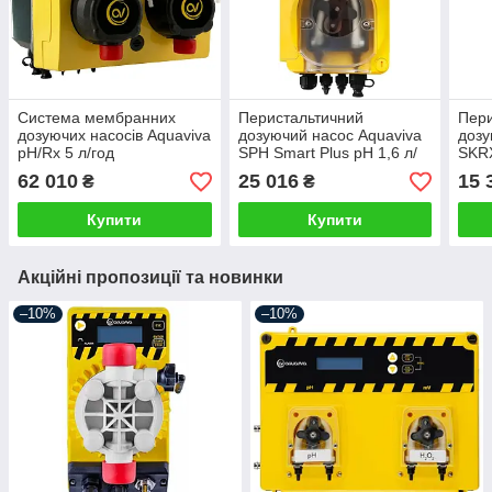
Система мембранних
Перистальтичний
Пери
дозуючих насосів Aquaviva
дозуючий насос Aquaviva
дозу
pH/Rx 5 л/год
SPH Smart Plus pH 1,6 л/
SKRX
год + набір pH
набі
62 010
25 016
15 
₴
₴
Купити
Купити
Акційні пропозиції та новинки
–10%
–10%