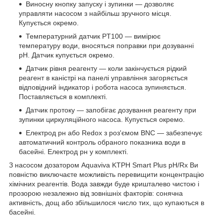
Виносну кнопку запуску і зупинки — дозволяє
управляти насосом з найбільш зручного місця.
Купується окремо.
Температурний датчик PT100 — вимірює
температуру води, вносяться поправки при дозуванні
pH. Датчик купується окремо.
Датчик рівня реагенту — коли закінчується рідкий
реагент в каністрі на панелі управління загоряється
відповідний індикатор і робота насоса зупиняється.
Поставляється в комплекті.
Датчик протоку — запобігає дозування реагенту при
зупинки циркуляційного насоса. Купується окремо.
Електрод рн або Redox з роз'ємом BNC — забезпечує
автоматичний контроль обраного показника води в
басейні. Електрод рн у комплекті.
З насосом дозатором Aquaviva KTPH Smart Plus pH/Rx Ви
повністю виключаєте можливість перевищити концентрацію
хімічних реагентів. Вода завжди буде кришталево чистою і
прозорою незалежно від зовнішніх факторів: сонячна
активність, дощ або збільшилося число тих, що купаються в
басейні.