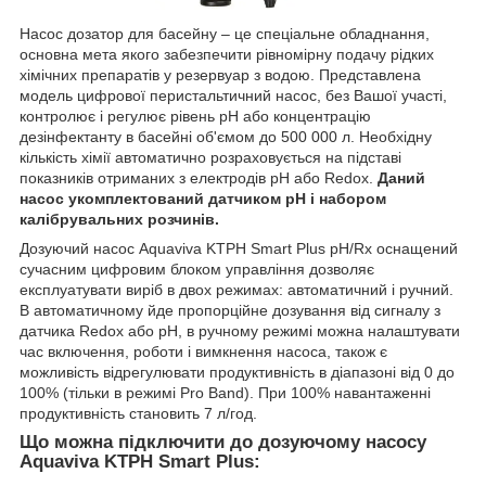
Насос дозатор для басейну – це спеціальне обладнання,
основна мета якого забезпечити рівномірну подачу рідких
хімічних препаратів у резервуар з водою. Представлена
модель цифрової перистальтичний насос, без Вашої участі,
контролює і регулює рівень pH або концентрацію
дезінфектанту в басейні об'ємом до 500 000 л. Необхідну
кількість хімії автоматично розраховується на підставі
показників отриманих з електродів pH або Redox.
Даний
насос укомплектований датчиком pH і набором
калібрувальних розчинів.
Дозуючий насос Aquaviva KTPH Smart Plus pH/Rx оснащений
сучасним цифровим блоком управління дозволяє
експлуатувати виріб в двох режимах: автоматичний і ручний.
В автоматичному йде пропорційне дозування від сигналу з
датчика Redox або pH, в ручному режимі можна налаштувати
час включення, роботи і вимкнення насоса, також є
можливість відрегулювати продуктивність в діапазоні від 0 до
100% (тільки в режимі Pro Band). При 100% навантаженні
продуктивність становить 7 л/год.
Що можна підключити до дозуючому насосу
Aquaviva KTPH Smart Plus: