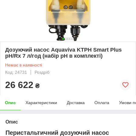
Дозуючий насос Aquaviva KTPH Smart Plus
pH/Rx 7 л/год (набір pH в комплекті)
Немає в наявності
Код: 24731
Роздріб
26 622
₴
Опис
Характеристики
Доставка
Оплата
Умови п
Опис
Перистальтичний дозуючий насос