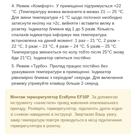
Режим «Комфорт». У приміщенні підтримується +22
°C. (Температуру можна визначити в межах 21 — 25 °C.
Для зміни температури +1 °C щодо поточної необхідно
затиснути кнопку на >2c, вийняти і вставити вилку в
розетку. Індикатор блимне від 1 до 5 разів. Кількість
спалахів індикатора інформує яка температура
встановлена на даний момент: 1 раз – 21 °C, 2 рази –
22 °C, 3 рази – 23 °C, 4 рази – 24 °C, 5 разів – 25 °C.
Температура змінюється по колу тобто після 25°C знову
йде 21°C). Індикатор світиться постійно.
Режим «Турбо». Прилад працює постійно без
урахування температури в приміщенні. Індикатор
рівномірно блимає з періодом² секунди. Для включення
режиму утримуйте клавішу більше 2 секунд.
Монтаж терморегулятор Eraflyme EF16P
. За допомогою
інструменту «зачистити» провід живлення опалювального
приладу. Розберіть терморегулятор, підключіть дроти згідно
зі схемою наведеною в інструкції. Звертаємо Вашу увагу,
замір температури повітря проводиться в місці підключення
терморегулятора в розетку.