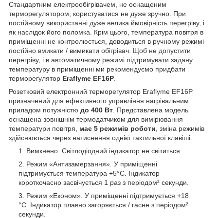
Стандартним електрообігрівачем, не оснащеним
терморегулятором, користуватися не дуже зручно. При
постійному використанні дуже велика ймовірність перегріву, і
як наслідок його поломка. Крім цього, температура повітря в
приміщенні не контролюється, доводиться в ручному режимі
постійно вмикати / вимикати обігрівач. Щоб не допустити
перегріву, і в автоматичному режимі підтримувати задану
температуру в приміщенні ми рекомендуємо придбати
терморегулятор
Eraflyme EF16P
.
Розетковий електронний терморегулятор Eraflyme EF16P
призначений для ефективного управління нагрівальним
приладом потужністю
до 400 Вт
. Представлена модель
оснащена зовнішнім термодатчиком для вимірювання
температури повітря,
має 5 режимів роботи
, зміна режимів
здійснюється через натиснення однієї тактильної клавіші:
Вимкнено. Світлодіодний індикатор не світиться
Режим «Антизамерзання». У приміщенні
підтримується температура +5°C. Індикатор
короткочасно засвічується 1 раз з періодом² секунди.
Режим «Економ». У приміщенні підтримується +18
°C. Індикатор плавно загоряється / гасне з періодом²
секунди.