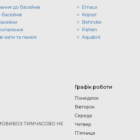
ання до басейнів
Emaux
о басейнів
Kripsol
 басейни
Behncke
оопалення
Pahlen
і мати та панелі
Aquabot
Графік роботи
Понеділок
Вівторок
Середа
2 (САМОВИВОЗ ТИМЧАСОВО НЕ
Четвер
Пʼятниця