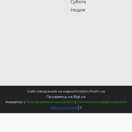
Субота
Неділя
Сайт створений на маркетплейсі
Prom.ua
Продавець на Bigl.ua
Аквавітал |
Поскаржитися на контент
|
Політика конфіденційності
Select Language
▼