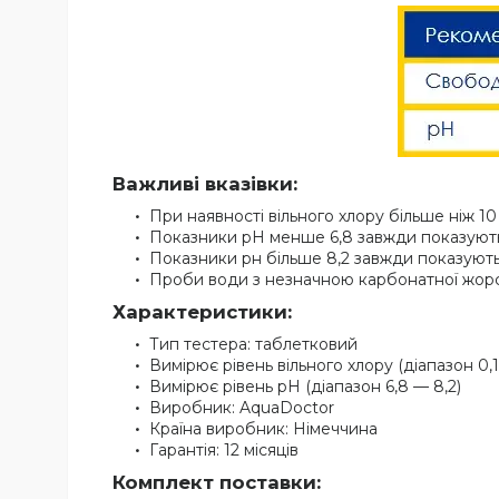
Важливі вказівки:
При наявності вільного хлору більше ніж 1
Показники pH менше 6,8 завжди показуют
Показники рн більше 8,2 завжди показуют
Проби води з незначною карбонатної жорст
Характеристики:
Тип тестера: таблетковий
Вимірює рівень вільного хлору (діапазон 0,1
Вимірює рівень pH (діапазон 6,8 — 8,2)
Виробник: AquaDoctor
Країна виробник: Німеччина
Гарантія: 12 місяців
Комплект поставки: