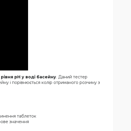
 рівня pH у воді басейну
. Даний тестер
йну і порівнюється колір отриманого розчину з
зчинення таблеток
рове значення