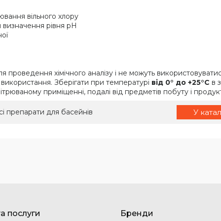
ювання вільного хлору
 визначення рівня pH
ої
проведення хімічного аналізу і не можуть використовуватися в
 використання. Зберігати при температурі
від 0° до +25°C
в з
ітрюваному приміщенні, подалі від предметів побуту і продукт
сі препарати для басейнів
У ката
та послуги
Бренди