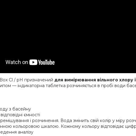
 Box Cl / pH призначений
для вимірювання вільного хлору і
ипом — індикаторна таблетка розчиняється в пробі води басе
воду з басейну
відповідні ємності
еремішування і розчинення. Вода змінить свій колір у міру ро
лонною кольоровою шкалою. Кожному кольору відповідає циф
едення аналізу