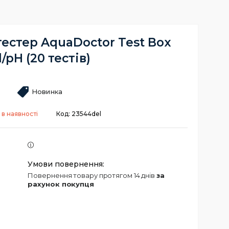
естер AquaDoctor Test Box
l/pH (20 тестів)
Новинка
 в наявності
Код:
23544del
повернення товару протягом 14 днів
за
рахунок покупця