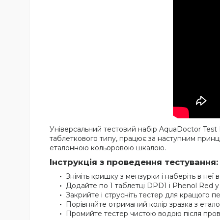
Універсальний тестовий набір AquaDoctor Test
таблеткового типу, працює за наступним принц
еталонною кольоровою шкалою.
Інструкція з проведення тестування:
Зніміть кришку з мензурки і наберіть в неї 
Додайте по 1 таблетці DPD1 і Phenol Red у 
Закрийте і струсніть тестер для кращого п
Порівняйте отриманий колір зразка з ета
Промийте тестер чистою водою після пров