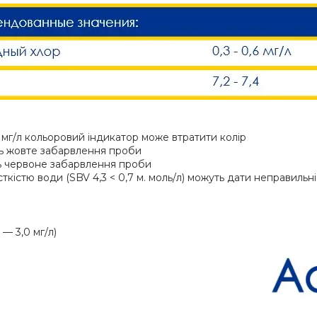
0 мг/л кольоровий індикатор може втратити колір
ь жовте забарвлення проби
ь червоне забарвлення проби
кістю води (SBV 4,3 < 0,7 м. моль/л) можуть дати неправильн
 — 3,0 мг/л)