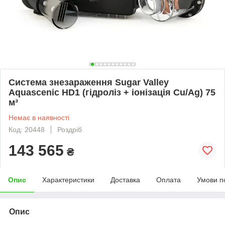
Система знезараження Sugar Valley
Aquascenic HD1 (гідроліз + іонізація Cu/Ag) 75
м³
Немає в наявності
Код: 20448
Роздріб
143 565
₴
Опис
Характеристики
Доставка
Оплата
Умови п
Опис