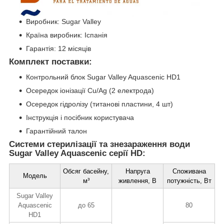
Виробник: Sugar Valley
Країна виробник: Іспанія
Гарантія: 12 місяців
Комплект поставки:
Контрольний блок Sugar Valley Aquascenic HD1
Осередок іонізації Cu/Ag (2 електрода)
Осередок гідролізу (титанові пластини, 4 шт)
Інструкція і посібник користувача
Гарантійний талон
Системи стерилізації та знезараження води
Sugar Valley Aquascenic серії HD:
Обсяг басейну,
Напруга
Споживана
Модель
м³
живлення, В
потужність, Вт
Sugar Valley
Aquascenic
до 65
80
HD1