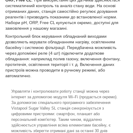
систематичний контроль та аналіз стану води. На основі
отриманих даних, станція самостійно регулює дозування
реагентів і призводить показники до встановленої норми.
Набори pH, ORP, Free CL купуються окремо, доступні для
замовлення у нашому магазині.
Контрольний блок керування обладнаний виходами
дозволяють керувати обладнанням нагріву, освітленням
басейну і системою фільтрації. Передбачена можливість
через допоміжні реле (4 шт) підключити додаткове
обладнання: наприклад полив газону, включення фонтану,
протитечія, освітлення території і т. д. Включення даних
пристроїв можна проводити в ручному режимі, або
автоматично.
Управляти і контролювати роботу станції можна через
інтернет за допомогою модуля Wi–Fi (продається окремо).
За допомогою спеціального програмного забезпечення
Vistapool Sugar Valley SL станція синхронізується з
цифровими пристроями: смартфон, планшет або
персональний комп'ютер. Таким чином, віддалено
здійснюється управління всіма елементами басейну, є
можливість зберегти отримані дані за останні 30 днів