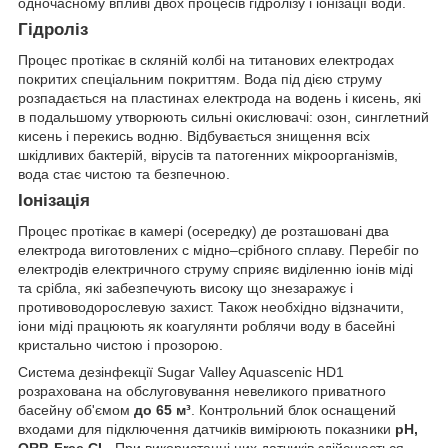
одночасному впливі двох процесів гідролізу і іонізації води.
Гідроліз
Процес протікає в скляній колбі на титанових електродах
покритих спеціальним покриттям. Вода під дією струму
розпадається на пластинах електрода на водень і кисень, які
в подальшому утворюють сильні окислювачі: озон, синглетний
кисень і перекись водню. Відбувається знищення всіх
шкідливих бактерій, вірусів та патогенних мікроорганізмів,
вода стає чистою та безпечною.
Іонізація
Процес протікає в камері (осередку) де розташовані два
електрода виготовлених c мідно–срібного сплаву. Перебіг по
електродів електричного струму сприяє виділенню іонів міді
та срібла, які забезпечують високу що знезаражує і
противоводорослевую захист. Також необхідно відзначити,
іони міді працюють як коагулянти роблячи воду в басейні
кристально чистою і прозорою.
Система дезінфекції Sugar Valley Aquascenic HD1
розрахована на обслуговування невеликого приватного
басейну об'ємом
до 65 м³
. Контрольний блок оснащений
входами для підключення датчиків вимірюють показники
pH,
ORP, Free CL
. При використанні цих датчиків здійснюється