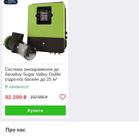
–10%
Система знезараження до
басейну Sugar Valley Oxilife
(гідроліз) басейн до 25 м³
В наявності
92 299
₴
102 555 ₴
Купити
Про нас