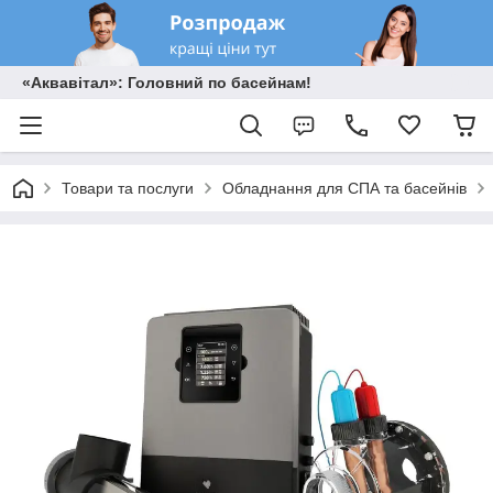
«Аквавітал»: Головний по басейнам!
Товари та послуги
Обладнання для СПА та басейнів