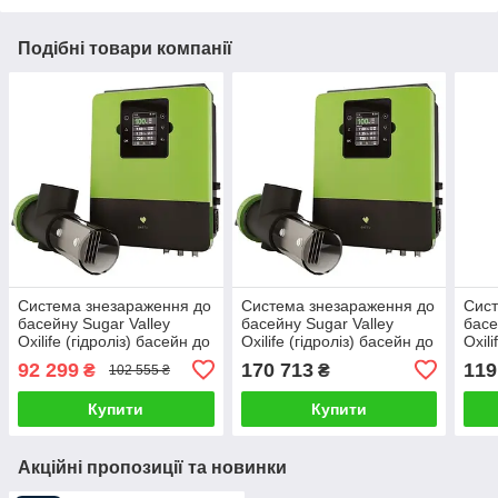
Подібні товари компанії
Система знезараження до
Система знезараження до
Сист
басейну Sugar Valley
басейну Sugar Valley
басе
Oxilife (гідроліз) басейн до
Oxilife (гідроліз) басейн до
Oxil
25 м³
120 м³
60 м
92 299
170 713
119
₴
₴
102 555 ₴
Купити
Купити
Акційні пропозиції та новинки