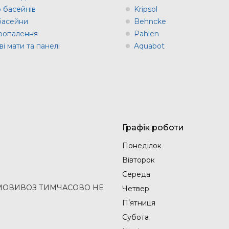
о басейнів
Kripsol
 басейни
Behncke
оопалення
Pahlen
і мати та панелі
Aquabot
Графік роботи
Понеділок
Вівторок
Середа
2 (САМОВИВОЗ ТИМЧАСОВО НЕ
Четвер
Пʼятниця
Субота