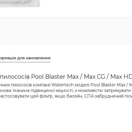
ормація для замовлення
илососів Pool Blaster Max / Max CG / Max H
чних пилососів компанії Watertech моделі Pool Blaster Max / 
нова тканина підвищеної міцності, з можливістю затримувати 
астосовувати цей фільтр, якщо басейн, СПА забруднений піс