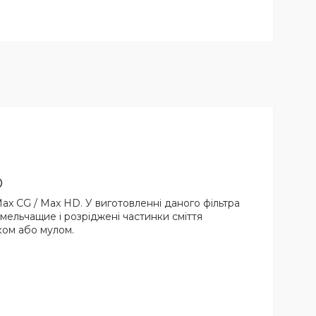
D
Max CG / Max HD. У виготовленні даного фільтра
мельчащие і розріджені частинки сміття
ком або мулом.