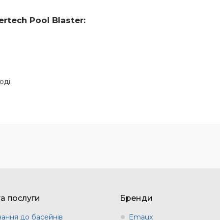
tech Pool Blaster:
оді
та послуги
Бренди
ання до басейнів
Emaux