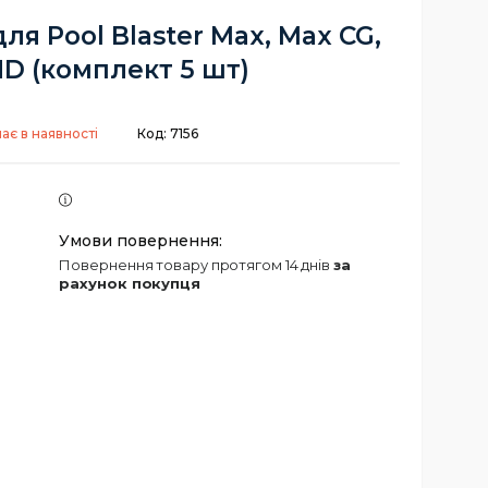
ля Pool Blaster Max, Max CG,
D (комплект 5 шт)
ає в наявності
Код:
7156
повернення товару протягом 14 днів
за
рахунок покупця