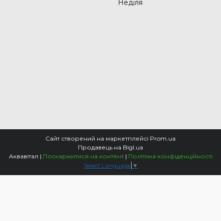
Неділя
Сайт створений на маркетплейсі
Prom.ua
Продавець на Bigl.ua
Аквавітал |
Поскаржитися на контент
|
Політика конфіденційності
Select Language
▼