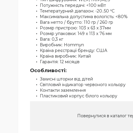
Потужність передачі: <100 мВт
Температурний діапазон: -20..50 ºС
Максимальна допустима вологість: <80%
Вага нетто / брутто: 110 гр / 260 гр
Розмір пристрою: 103 х 63 х 37мм
Розмір упаковки: 149 x 113 х 76 мм
Вага: 0,3 кг
Виробник: Hommyn
Країна реєстрації бренду: США
Країна виробник: Китай
Гарантія: 12 місяців
Особливості:
Захисні шторки від дітей
Світловий індикатор червоного кольору
Контакти заземлення
Пластиковий корпус білого кольору
Повернутися в каталог те