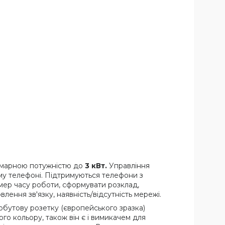
умарною потужністю до
3 кВт.
Управління
му телефоні. Підтримуються телефони з
мер часу роботи, сформувати розклад,
лення зв'язку, наявність/відсутність мережі.
обутову розетку (європейського зразка)
го кольору, також він є і вимикачем для