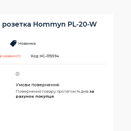
i розетка Hommyn PL-20-W
Новинка
в наявності
Код:
НС–1115594
повернення товару протягом 14 днів
за
рахунок покупця