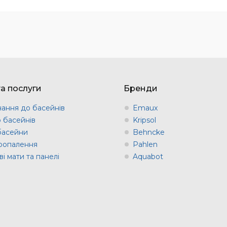
та послуги
Бренди
ання до басейнів
Emaux
о басейнів
Kripsol
 басейни
Behncke
оопалення
Pahlen
і мати та панелі
Aquabot