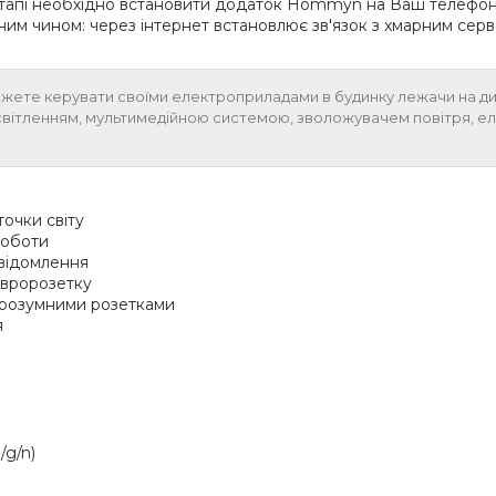
 етапі необхідно встановити додаток Hommyn на Ваш телефон 
ним чином: через інтернет встановлює зв'язок з хмарним сер
е керувати своїми електроприладами в будинку лежачи на дивані, 
світленням, мультимедійною системою, зволожувачем повітря, еле
очки світу
роботи
овідомлення
євророзетку
а розумними розетками
я
/g/n)