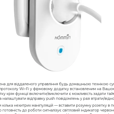
на для віддаленого управління будь домашньою технікою с
протоколу Wi–Fi у фірмовому додатку встановленим на Вашо
тку крім функції включити/виключити є можливість задати тай
 налаштувати відправку push повідомлень у разі втрати/віднов
кілька нехитрих маніпуляцій — вставити розумну розетку в п
готовність до роботи сигналізує світловий індикатор червоно