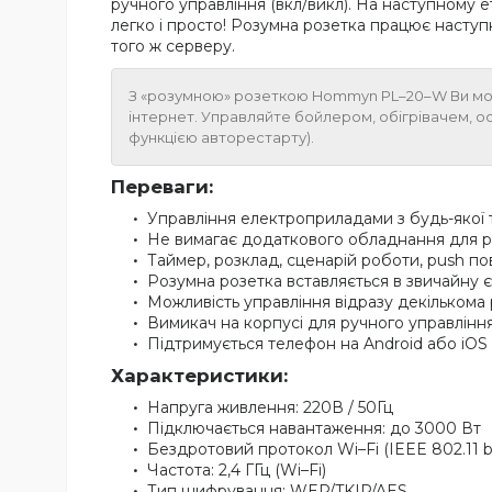
ручного управління (вкл/викл). На наступному
легко і просто! Розумна розетка працює наступ
того ж серверу.
З «розумною» розеткою Hommyn PL–20–W Ви может
інтернет. Управляйте бойлером, обігрівачем, о
функцією авторестарту).
Переваги:
Управління електроприладами з будь-якої т
Не вимагає додаткового обладнання для 
Таймер, розклад, сценарій роботи, push п
Розумна розетка вставляється в звичайну 
Можливість управління відразу декільком
Вимикач на корпусі для ручного управлінн
Підтримується телефон на Android або iOS
Характеристики:
Напруга живлення: 220В / 50Гц
Підключається навантаження: до 3000 Вт
Бездротовий протокол Wi–Fi (IEEE 802.11 b
Частота: 2,4 ГГц (Wi–Fi)
Тип шифрування: WEP/TKIP/AES