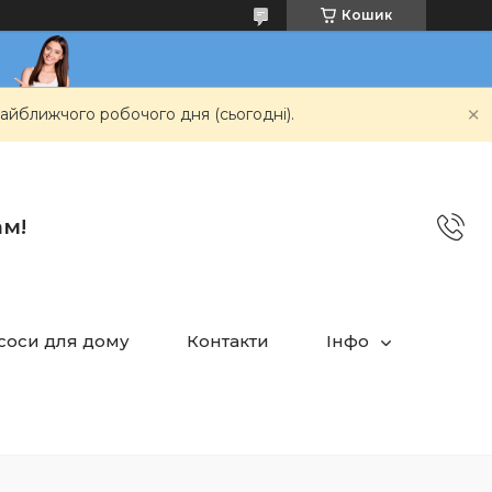
Кошик
айближчого робочого дня (сьогодні).
ам!
асоси для дому
Контакти
Інфо