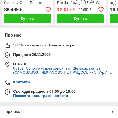
басейну Grino Rotamik
Pro 4 гр/год, до 18 м³, Wi-
год)
SKS 80 2VM.B (88 м³/год)
Fi
38 499
12 017
19 
₴
₴
12 650 ₴
0,7 кВт
Купити
Купити
Про нас
100% позитивних з 46 відгуків за рік
Працює з 26.11.2009
м. Київ
03151, Солом'янський район, вул. Дніпровська, 22
(САМОВИВОЗ ТИМЧАСОВО НЕ ПРАЦЮЄ), Київ, Україна
Контакти
Сьогодні працює з 09:00 до 19:00
Показати весь графік роботи
Про нас