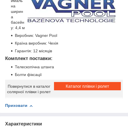
ималь
на
ширин
а
басейн
у: 4,4 м
Виробник: Vagner Pool
Країна виробник: Чехія
Гарантія: 12 місяців
Комплект поставки:
Телескопічна штанга
Болти фіксації
Каталог плівки і ролет
Повернутися в каталог
солярної плівки і ролет
Приховати
Характеристики