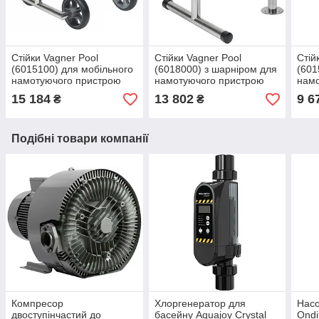
Стійки Vagner Pool
Стійки Vagner Pool
Стій
(6015100) для мобільного
(6018000) з шарніром для
(601
намотуючого пристрою
намотуючого пристрою
нам
15 184
13 802
9 6
₴
₴
Подібні товари компанії
Компресор
Хлоргенератор для
Насо
двоступінчастий до
басейну Aquajoy Crystal
Ondi