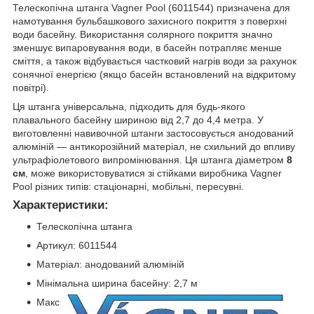
Телескопічна штанга Vagner Pool (6011544) призначена для
намотування бульбашкового захисного покриття з поверхні
води басейну. Використання солярного покриття значно
зменшує випаровування води, в басейн потрапляє менше
сміття, а також відбувається частковий нагрів води за рахунок
сонячної енергією (якщо басейн встановлений на відкритому
повітрі).
Ця штанга універсальна, підходить для будь-якого
плавального басейну шириною від 2,7 до 4,4 метра. У
виготовленні навивочной штанги застосовується анодований
алюміній — антикорозійний матеріал, не схильний до впливу
ультрафіолетового випромінювання. Ця штанга діаметром
8
см
, може використовуватися зі стійками виробника Vagner
Pool різних типів: стаціонарні, мобільні, пересувні.
Характеристики:
Телескопічна штанга
Артикул: 6011544
Матеріал: анодований алюміній
Мінімальна ширина басейну: 2,7 м
Макс