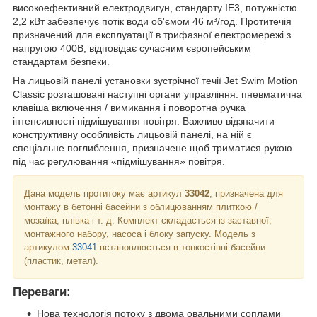
високоефективний електродвигун, стандарту IE3, потужністю
2,2 кВт забезпечує потік води об'ємом 46 м³/год. Протитечія
призначений для експлуатації в трифазної електромережі з
напругою 400В, відповідає сучасним європейським
стандартам безпеки.
На лицьовій панелі установки зустрічної течії Jet Swim Motion
Classiс розташовані наступні органи управління: пневматична
клавіша включення / вимикання і поворотна ручка
інтенсивності підмішування повітря. Важливо відзначити
конструктивну особливість лицьовій панелі, на ній є
спеціальне поглиблення, призначене щоб триматися рукою
під час регулювання «підмішування» повітря.
Дана модель протитоку має артикул
33042
, призначена для
монтажу в бетонні басейни з облицюванням плиткою /
мозаїка, плівка і т. д. Комплект складається із заставної,
монтажного набору, насоса і блоку запуску. Модель з
артикулом
33041
встановлюється в тонкостінні басейни
(пластик, метал).
Переваги:
Нова технологія потоку з двома овальними соплами