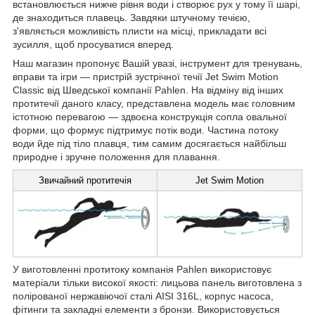
встановлюється нижче рівня води і створює рух у тому її шарі,
де знаходиться плавець. Завдяки штучному течією,
з'являється можливість плисти на місці, прикладати всі
зусилля, щоб просуватися вперед.
Наш магазин пропонує Вашій увазі, інструмент для тренувань,
вправи та ігри — пристрій зустрічної течії Jet Swim Motion
Classiс від Шведської компанії Pahlen. На відміну від інших
протитечії даного класу, представлена модель має головним
істотною перевагою — здвоєна конструкція сопла овальної
форми, що формує підтримує потік води. Частина потоку
води йде під тіло плавця, тим самим досягається найбільш
природне і зручне положення для плавання.
Звичайний протитечія
Jet Swim Motion
У виготовленні протитоку компанія Pahlen використовує
матеріали тільки високої якості: лицьова панель виготовлена з
полірованої нержавіючої сталі AISI 316L, корпус насоса,
фітинги та закладні елементи з бронзи. Використовується