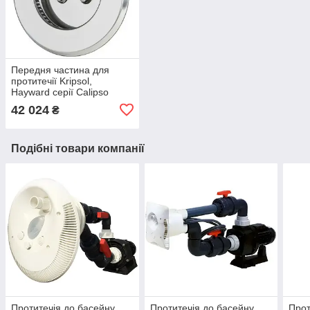
Передня частина для
протитечії Kripsol,
Hayward серії Calipso
42 024
₴
Подібні товари компанії
Протитечія до басейну
Протитечія до басейну
Прот