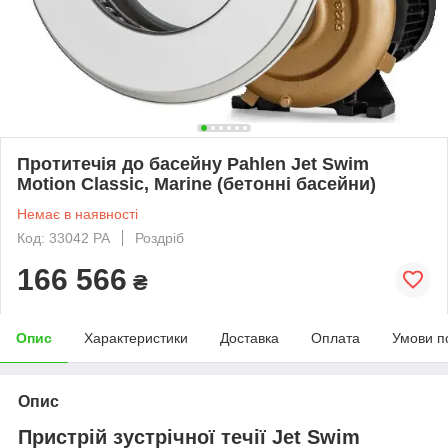
Протитечія до басейну Pahlen Jet Swim
Motion Classiс, Marine (бетонні басейни)
Немає в наявності
Код: 33042 PA
Роздріб
166 566
₴
Опис
Характеристики
Доставка
Оплата
Умови п
Опис
Пристрій зустрічної течії Jet Swim