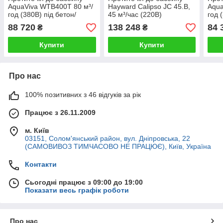
AquaViva WTB400T 80 м³/
Hayward Calipso JC 45.B,
Aqua
год (380В) під бетон/
45 м³/час (220В)
год 
лайнер
лай
88 720
138 248
84 
₴
₴
Купити
Купити
Про нас
100% позитивних з 46 відгуків за рік
Працює з 26.11.2009
м. Київ
03151, Солом'янський район, вул. Дніпровська, 22
(САМОВИВОЗ ТИМЧАСОВО НЕ ПРАЦЮЄ), Київ, Україна
Контакти
Сьогодні працює з 09:00 до 19:00
Показати весь графік роботи
Про нас