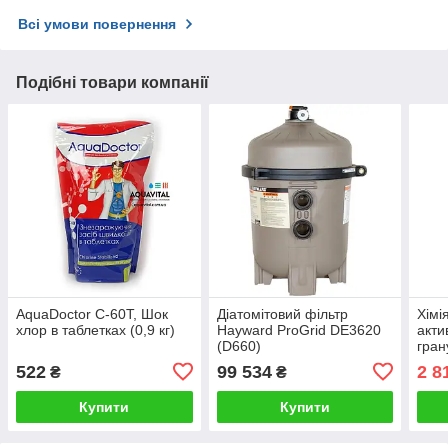
Всі умови повернення
Подібні товари компанії
AquaDoctor C-60T, Шок
Діатомітовий фільтр
Хімі
хлор в таблетках (0,9 кг)
Hayward ProGrid DE3620
акти
(D660)
гран
Wate
522
99 534
2 8
₴
₴
Купити
Купити