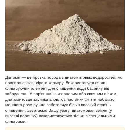
Діатоміт — це гірська порода з диатомитовых водоростей, як
правило світло–сірого кольору. Використовується як
фільтруючий елемент для очищення води басейну від
забруднень. У порівнянні з кварцовим або скляним піском,
диатомитовая засипка вловлює частинки сміття набагато
меншого розміру, що забезпечує більш високий ступінь
очищення. Звертаємо Вашу увагу, диатомовая земля (у
вигляді порошку) використовується тільки з спеціальними
фільтрами.