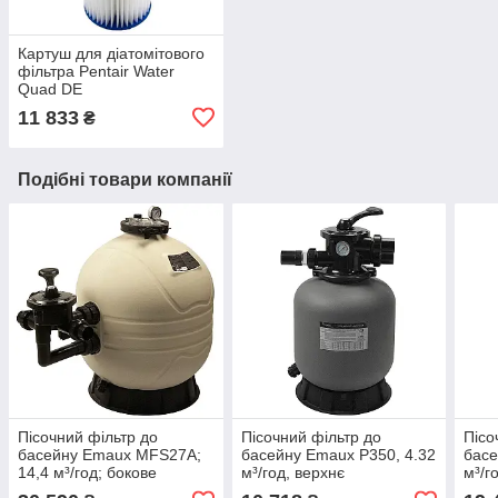
Картуш для діатомітового
фільтра Pentair Water
Quad DE
11 833
₴
Подібні товари компанії
Пісочний фільтр до
Пісочний фільтр до
Пісо
басейну Emaux MFS27A;
басейну Emaux P350, 4.32
басе
14,4 м³/год; бокове
м³/год, верхнє
м³/г
підключення
підключення
підк