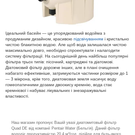
Ідеальний басейн — це упорядкований водойма з
продуманим дизайном, красивою
підсвічуванням
і кристально
чистою блакитною водою. Але щоб вода залишалася чистою
максимально довго, необхідно спроектувати і налагодити
систему фільтрації. На сьогоднішній день найбільш популярні
фільтра трьох типів: пісочний, картриджні та діатомові.
Діатомовий фільтр дорожче інших, але в плані очищення
набагато ефективніше, затримуються частинки розміром до 1
— 3 мікрона, крім того, диатомовая земля насичує воду
гомеопатичними дозами двоокису кремнію, вода стає
кремнієвої і набуває лікувальних і знезаражувальні
властивості.
Наш магазин пропонує Вашій увазі диатомитовый фільтр
Quad DE від компанії Pentair Water (Бельгія). Даний фільтр
володіє продуктивністю 20,4 м³/год, підійде для будь-якого