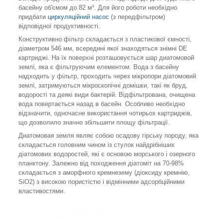
басейну об'ємом до 82 м³. Для його роботи необхідно
придбати
циркуляційний насос
(з передфільтром)
відповідної продуктивності.
Конструктивно фільтр складається з пластикової ємності,
діаметром 546 мм, всередині якої знаходяться знімні DE
картриджі. На їх поверхні розташовується шар диатомовой
землі, яка є фільтруючим елементом. Вода з басейну
надходить у фільтр, проходить через мікропори діатомовий
землі, затримуються мікроскопічні домішки, такі як бруд,
водорості та деякі види бактерій. Відфільтрована, очищена
вода повертається назад в басейн. Особливо необхідно
відзначити, одночасне використання чотирьох картриджів,
що дозволило значно збільшити площу фільтрації.
Диатомовая земля являє собою осадову гірську породу, яка
складається головним чином із стулок найдрібніших
діатомових водоростей, які є основою морського і озерного
планктону. Залежно від походження діатоміт на 70-98%
складається з аморфного кремнезему (діоксиду кремнію,
ЅіО2) з високою пористістю і відмінними адсорбційними
властивостями.