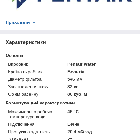
Приховати
Характеристики
Основні
Виробник
Pentair Water
Країна виробник
Бельгія
Діаметр фільтра
546 мм
Завантаження піску
82 кг
Об'єм басейну
80 куб. м
Користувацькі характеристики
Максимальна робоча
45 °C
температура води:
Підключення
Бічне
Пропускна здатність
20,4 м3/год
З'єднання
2"