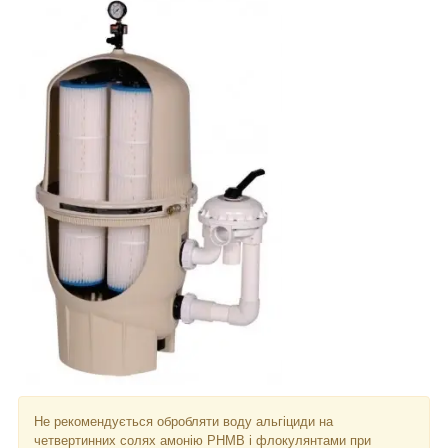
Не рекомендується обробляти воду альгіциди на
четвертинних солях амонію PHMB і флокулянтами при