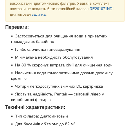
використанні диатомитовых фільтрів.
Увага!
в комплект
поставки не входить 6–ти позиційний клапан
RE261071ND
і
диатомовая
засипка
.
Переваги:
Застосовується для очищення води в приватних і
громадських басейнах
Глибока очистка і знезаражування
Мінімальна необхідність обслуговування
На 80 % скорочує витрата хімії для очищення води
Насичення води гомеопатичними дозами двоокису
кремнію
Чотири легкодоступних знімних DE картриджа
Якість та надійність, Pentair — світовий лідер у
виробництві фільтрів
Технічні характеристики:
Тип фільтра: диатомитовый
Для басейнів об'ємом: до 82 м³