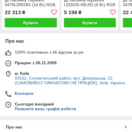
3478LDRGB3 (16 Вт) RGB,
LED028-99LED (6 Вт) RGB
3478
під лайнер, PAR56, корпус
під бетон, пластик,
під 
22 313
5 198
22 
₴
₴
White
скловолокно
San
Купити
Купити
Про нас
100% позитивних з 46 відгуків за рік
Працює з 26.11.2009
м. Київ
03151, Солом'янський район, вул. Дніпровська, 22
(САМОВИВОЗ ТИМЧАСОВО НЕ ПРАЦЮЄ), Київ, Україна
Контакти
Сьогодні вихідний
Показати весь графік роботи
Про нас