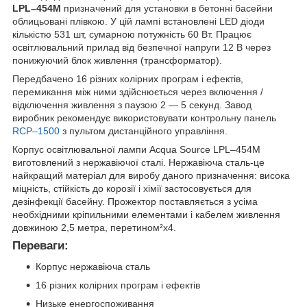
LPL–454M
призначений для установки в бетонні басейни
облицьовані плівкою. У цій лампі встановлені LED діоди
кількістю 531 шт, сумарною потужність 60 Вт. Працює
освітлювальний прилад від безпечної напруги 12 В через
понижуючий блок живлення (трансформатор).
Передбачено 16 різних колірних програм і ефектів,
перемикання між ними здійснюється через включення /
відключення живлення з паузою 2 — 5 секунд. Завод
виробник рекомендує використовувати контрольну панель
RCP–1500
з пультом дистанційного управління.
Корпус освітлювальної лампи Acqua Source LPL–454M
виготовлений з нержавіючої сталі. Нержавіюча сталь-це
найкращий матеріал для виробу даного призначення: висока
міцність, стійкість до корозії і хімії застосовується для
дезінфекції басейну. Прожектор поставляється з усіма
необхідними кріпильними елементами і кабелем живлення
довжиною 2,5 метра, перетином²х4.
Переваги:
Корпус нержавіюча сталь
16 різних колірних програм і ефектів
Низьке енергоспоживання