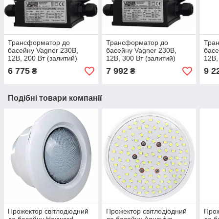
Трансформатор до
Трансформатор до
Тра
басейну Vagner 230В,
басейну Vagner 230В,
басе
12В, 200 Вт (залитий)
12В, 300 Вт (залитий)
12В,
6 775
7 992
9 2
₴
₴
Подібні товари компанії
Прожектор світлодіодний
Прожектор світлодіодний
Прож
до басейну Hayward
до басейну Aquaviva
до б