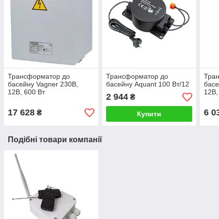
Трансформатор до
Трансформатор до
Тра
басейну Vagner 230В,
басейну Aquant 100 Вт/12
басе
12В, 600 Вт
12В,
2 944
₴
17 628
6 0
₴
Купити
Подібні товари компанії