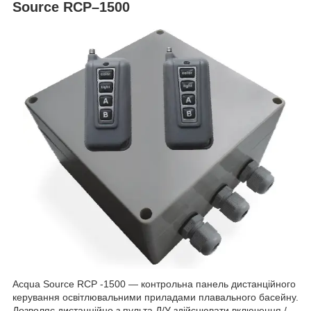
Source RCP–1500
Acqua Source RCP -1500 — контрольна панель дистанційного
керування освітлювальними приладами плавального басейну.
Дозволяє дистанційно з пульта Д/У здійснювати включення /