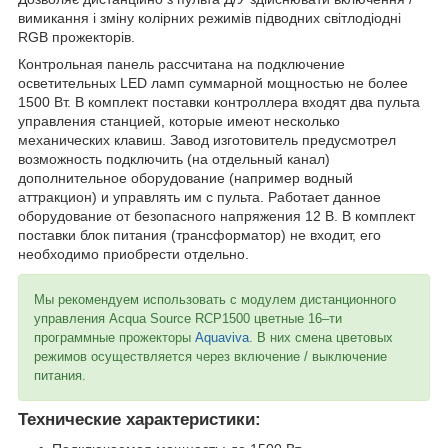
вимикання і зміну колірних режимів підводних світлодіодні
RGB прожекторів.
Контрольная панель рассчитана на подключение
осветительных LED ламп суммарной мощностью не более
1500 Вт. В комплект поставки контроллера входят два пульта
управления станцией, которые имеют несколько
механических клавиш. Завод изготовитель предусмотрел
возможность подключить (на отдельный канал)
дополнительное оборудование (например водный
аттракцион) и управлять им с пульта. Работает данное
оборудование от безопасного напряжения 12 В. В комплект
поставки блок питания (трансформатор) не входит, его
необходимо приобрести отдельно.
Мы рекомендуем использовать с модулем дистанционного
управления Acqua Source RCP1500 цветные 16–ти
программные прожекторы
Aquaviva
. В них смена цветовых
режимов осуществляется через включение / выключение
питания.
Технические характеристики: