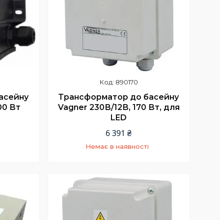
890170
асейну
Трансформатор до басейну
00 Вт
Vagner 230В/12В, 170 Вт, для
LED
6 391 ₴
Немає в наявності
5
+380 (66) 002-42-75
Відділ продажу