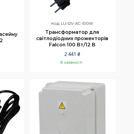
LU-12V-AC-100W
Трансформатор для
асейну
світлодіодних прожекторів
2
Falcon 100 Вт/12 В
2 441 ₴
В наявності
Купити