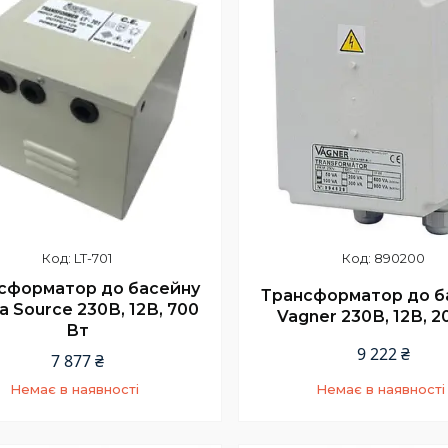
LT-701
890200
сформатор до басейну
Трансформатор до б
a Source 230В, 12В, 700
Vagner 230В, 12В, 2
Вт
9 222 ₴
7 877 ₴
Немає в наявності
Немає в наявності
+380 (66) 002-42-75
+380 (66) 002-42-7