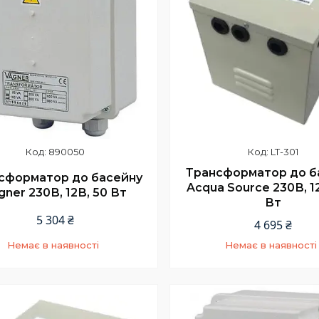
890050
LT-301
Трансформатор до б
сформатор до басейну
Acqua Source 230В, 1
gner 230В, 12В, 50 Вт
Вт
5 304 ₴
4 695 ₴
Немає в наявності
Немає в наявності
+380 (66) 002-42-75
+380 (66) 002-42-7
Відділ продажу
Відділ продажу