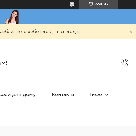
Кошик
айближчого робочого дня (сьогодні).
ам!
асоси для дому
Контакти
Інфо