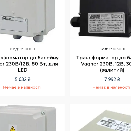
890080
8903001
сформатор до басейну
Трансформатор до б
er 230В/12В, 80 Вт, для
Vagner 230В, 12В, 3
LED
(залитий)
5 632 ₴
7 992 ₴
Немає в наявності
Немає в наявності
+380 (66) 002-42-75
+380 (66) 002-42-7
Відділ продажу
Відділ продажу