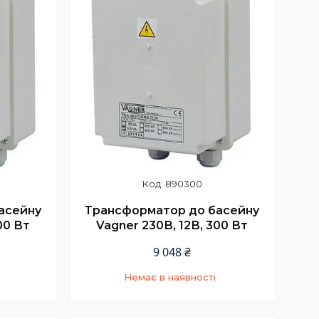
890300
асейну
Трансформатор до басейну
00 Вт
Vagner 230В, 12В, 300 Вт
9 048 ₴
Немає в наявності
5
+380 (66) 002-42-75