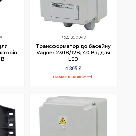
W
890040
Трансформатор до басейну
для
Vagner 230В/12В, 40 Вт, для
кторів
LED
 В
4 805 ₴
Немає в наявності
+380 (66) 002-42-75
Відділ продажу