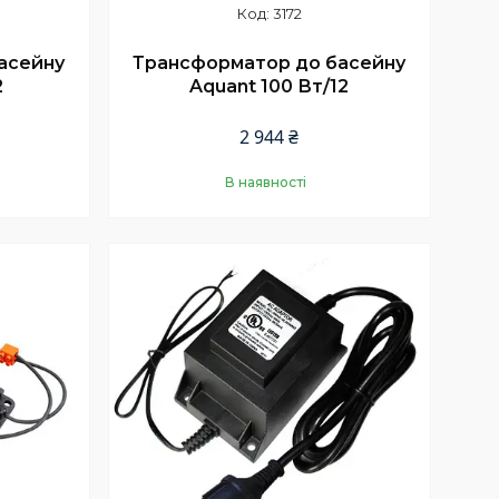
3172
асейну
Трансформатор до басейну
2
Aquant 100 Вт/12
2 944 ₴
В наявності
Купити