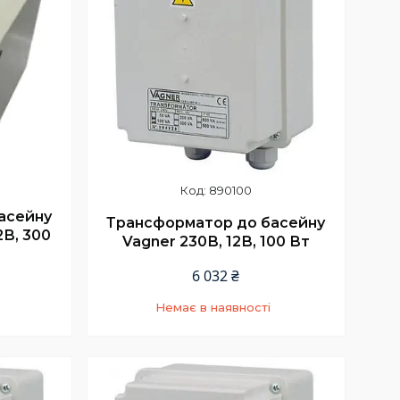
890100
асейну
Трансформатор до басейну
2В, 300
Vagner 230В, 12В, 100 Вт
6 032 ₴
Немає в наявності
5
+380 (66) 002-42-75
Відділ продажу