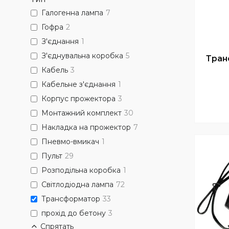
Галогенна лампа
7
Гофра
2
З'єднання
1
З'єднувальна коробка
5
Тран
Кабель
3
Кабельне з'єднання
1
Корпус прожектора
3
Монтажний комплект
30
Накладка на прожектор
7
Пневмо-вмикач
1
Пульт
29
Розподільна коробка
1
Світлодіодна лампа
72
Трансформатор
33
прохід до бетону
3
Спрятать