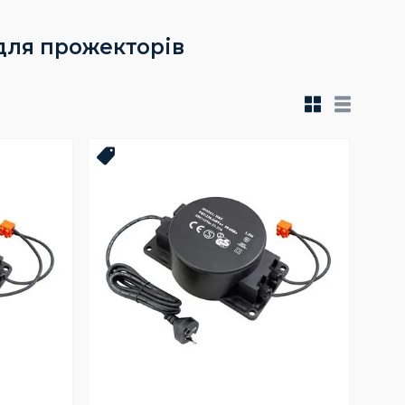
для прожекторів
Топ продаж