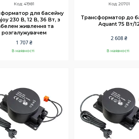
41981
20701
сформатор для басейну
Трансформатор до б
joy 230 В, 12 В, 36 Вт, з
Aquant 75 Вт/1
абелем живлення та
розгалужувачем
2 608 ₴
1 707 ₴
В наявності
В наявності
Купити
Купити
продаж