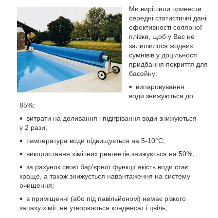
Ми вирішили привести
середні статистичні дані
ефективності солярної
плівки, щоб у Вас не
залишилося жодних
сумнівів у доцільності
придбання покриття для
басейну:
випаровування
води знижуються до
85%;
витрати на доливання і підігрівання води знижуються
у 2 рази;
температура води підвищується на 5-10°С;
використання хімічних реагентів знижується на 50%;
за рахунок своєї бар'єрної функції якість води стає
краще, а також знижується навантаження на систему
очищення;
в приміщенні (або під павільйоном) немає різкого
запаху хімії, не утворюється конденсат і цвіль;