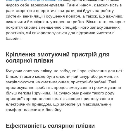
чудово себе зарекомендувала. Таким чином, є можливість в
рази скоротити енергетичні витрати, які йдуть на роботу
системи вентиляції і осушення повітря, а також, що важливо,
виключити ймовірність утворення грибка. Більш того, солярне
покриття сприяє зменшенню специфічного запаху хімічних
реактивів, які використовуються для підтримки чистоти в
басейні.
Кріплення змотуючий пристрій для
солярної плівки
Купуючи солярну плівку, не забудьте і про кріплення для неї.
В якості такого може бути еластичний шнур або ремені, які
закріплюються на сматывающем пристрої-барабані. Такі
пристосування зроблять процес змотування і розмотування
більш легким і зручним. На сучасному ринку такого роду
пристроїв представлені сматывающие пристосування з
електричним приводом, що забезпечує максимальний
комфорт власникам басейну.
Ефективність солярної плівки