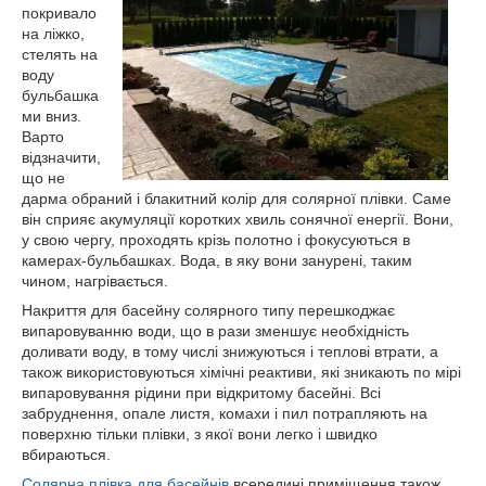
покривало
на ліжко,
стелять на
воду
бульбашка
ми вниз.
Варто
відзначити,
що не
дарма обраний і блакитний колір для солярної плівки. Саме
він сприяє акумуляції коротких хвиль сонячної енергії. Вони,
у свою чергу, проходять крізь полотно і фокусуються в
камерах-бульбашках. Вода, в яку вони занурені, таким
чином, нагрівається.
Накриття для басейну солярного типу перешкоджає
випаровуванню води, що в рази зменшує необхідність
доливати воду, в тому числі знижуються і теплові втрати, а
також використовуються хімічні реактиви, які зникають по мірі
випаровування рідини при відкритому басейні. Всі
забруднення, опале листя, комахи і пил потрапляють на
поверхню тільки плівки, з якої вони легко і швидко
вбираються.
Солярна плівка для басейнів
всередині приміщення також