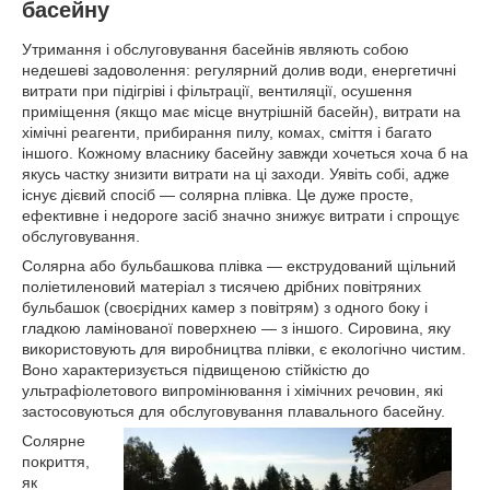
басейну
Утримання і обслуговування басейнів являють собою
недешеві задоволення: регулярний долив води, енергетичні
витрати при підігріві і фільтрації, вентиляції, осушення
приміщення (якщо має місце внутрішній басейн), витрати на
хімічні реагенти, прибирання пилу, комах, сміття і багато
іншого. Кожному власнику басейну завжди хочеться хоча б на
якусь частку знизити витрати на ці заходи. Уявіть собі, адже
існує дієвий спосіб — солярна плівка. Це дуже просте,
ефективне і недороге засіб значно знижує витрати і спрощує
обслуговування.
Солярна або бульбашкова плівка — екструдований щільний
поліетиленовий матеріал з тисячею дрібних повітряних
бульбашок (своєрідних камер з повітрям) з одного боку і
гладкою ламінованої поверхнею — з іншого. Сировина, яку
використовують для виробництва плівки, є екологічно чистим.
Воно характеризується підвищеною стійкістю до
ультрафіолетового випромінювання і хімічних речовин, які
застосовуються для обслуговування плавального басейну.
Солярне
покриття,
як